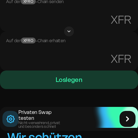
Auf der
-Chain senden
XFRO
XFR
Auf der
-Chain erhalten
XFRO
XFR
Loslegen
Privaten Swap
testen
Nicht-verwahrend, privat
und besonders schnell
Wir schützen