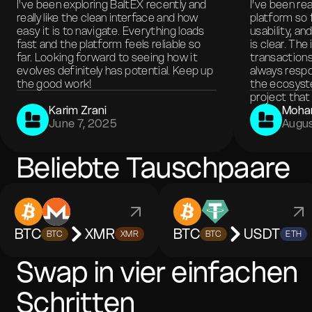
I've been exploring BaltEX recently and
I’ve been re
really like the clean interface and how
platform so 
easy it is to navigate. Everything loads
usability, a
fast and the platform feels reliable so
is clear. The
far. Looking forward to seeing how it
transactions
evolves definitely has potential. Keep up
always respo
the good work!
the ecosyste
project that 
Karim Zrani
Moha
June 7, 2025
Augus
Beliebte Tauschpaare
BTC
XMR
BTC
USDT
BTC
XMR
BTC
ETH
Swap in vier einfachen
Schritten