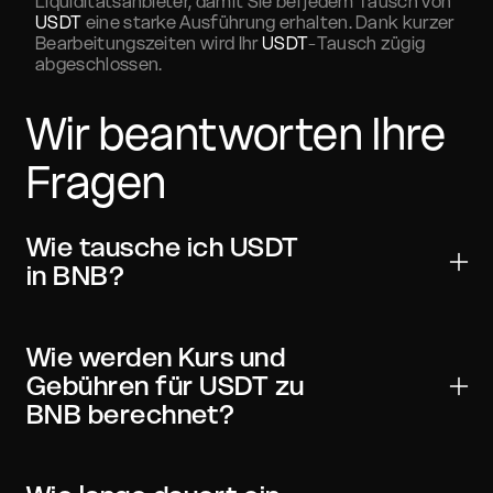
Liquiditätsanbieter, damit Sie bei jedem Tausch von
USDT
eine starke Ausführung erhalten. Dank kurzer
Bearbeitungszeiten wird Ihr
USDT
-Tausch zügig
abgeschlossen.
Wir beantworten Ihre
Fragen
Wie tausche ich USDT
in BNB?
Wählen Sie das Paar Tether USD zu Binance Coin,
geben Sie den Betrag ein und prüfen Sie Live-Kurs und
Wie werden Kurs und
Gebühren. Senden Sie anschließend USDT an die
Gebühren für USDT zu
angezeigte Einzahlungsadresse. Nach den
BNB berechnet?
erforderlichen Netzwerkbestätigungen erhalten Sie
BNB in Ihrer Wallet.
Das Widget bezieht Kurse aus aggregierter CEX- und
DEX-Liquidität und führt die beste verfügbare Route