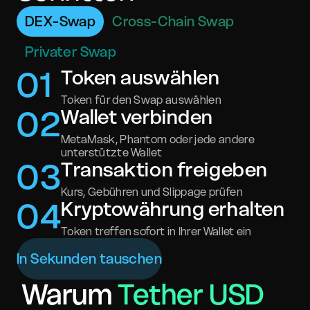
DEX-Swap
Cross-Chain Swap
Privater Swap
0
1
Token auswählen
Token für den Swap auswählen
0
2
Wallet verbinden
MetaMask, Phantom oder jede andere
unterstützte Wallet
0
3
Transaktion freigeben
Kurs, Gebühren und Slippage prüfen
0
4
Kryptowährung erhalten
Token treffen sofort in Ihrer Wallet ein
In Sekunden tauschen
Warum
Tether USD