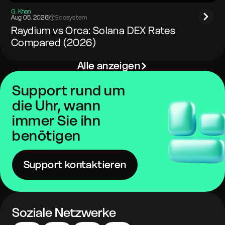
G. Khan
Aug 05. 2026
|
Ecosystem
Raydium vs Orca: Solana DEX Rates
Compared (2026)
Alle anzeigen
Support rund um
die Uhr, wann
immer Sie ihn
benötigen
Support kontaktieren
Soziale Netzwerke