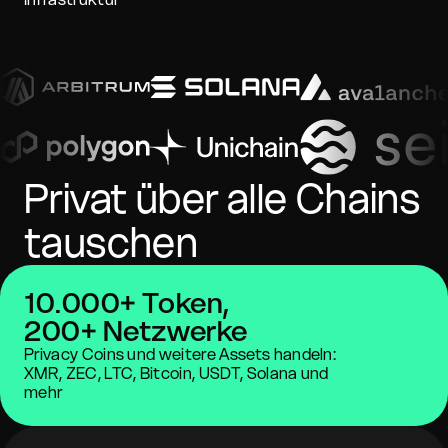
Privat über alle Chains
tauschen
10.000+ Token,
200+ Netzwerke
Privacy Coins und weitere Assets handeln:
XMR, ZEC, LTC, Bitcoin, USDT, Solana und
mehr