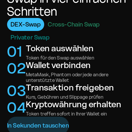
Schritten
DEX-Swap
Cross-Chain Swap
Privater Swap
0
1
Token auswählen
Token für den Swap auswählen
0
2
Wallet verbinden
MetaMask, Phantom oder jede andere
unterstützte Wallet
0
3
Transaktion freigeben
Kurs, Gebühren und Slippage prüfen
0
4
Kryptowährung erhalten
Token treffen sofort in Ihrer Wallet ein
In Sekunden tauschen