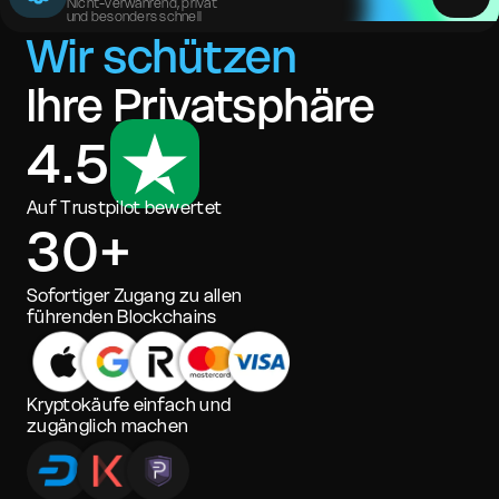
Nicht-verwahrend, privat
und besonders schnell
Wir schützen
Ihre Privatsphäre
4.5
Auf Trustpilot bewertet
30+
Sofortiger Zugang zu allen
führenden Blockchains
Kryptokäufe einfach und
zugänglich machen