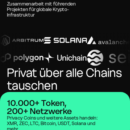
Zusammenarbeit mit führenden
Projekten für globale Krypto-
Infrastruktur
Privat über alle Chains
tauschen
10.000+ Token,
200+ Netzwerke
Privacy Coins und weitere Assets handeln:
XMR, ZEC, LTC, Bitcoin, USDT, Solana und
mehr