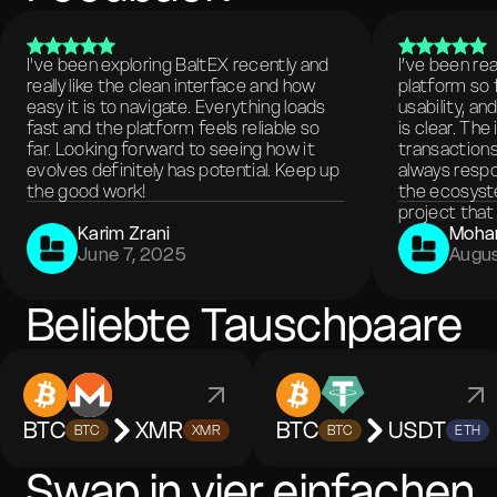
I've been exploring BaltEX recently and
I’ve been re
really like the clean interface and how
platform so 
easy it is to navigate. Everything loads
usability, a
fast and the platform feels reliable so
is clear. The
far. Looking forward to seeing how it
transactions
evolves definitely has potential. Keep up
always respo
the good work!
the ecosyste
project that 
Karim Zrani
Moha
June 7, 2025
Augus
Beliebte Tauschpaare
BTC
XMR
BTC
USDT
BTC
XMR
BTC
ETH
Swap in vier einfachen