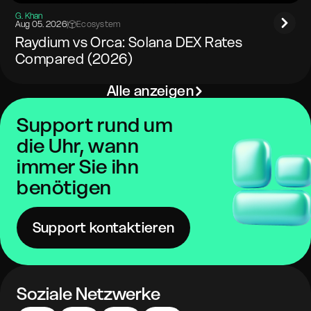
G. Khan
Aug 05. 2026
|
Ecosystem
Raydium vs Orca: Solana DEX Rates
Compared (2026)
Alle anzeigen
Support rund um
die Uhr, wann
immer Sie ihn
benötigen
Support kontaktieren
Soziale Netzwerke