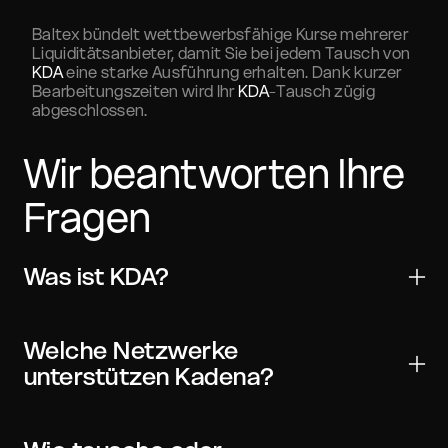
Baltex bündelt wettbewerbsfähige Kurse mehrerer
Liquiditätsanbieter, damit Sie bei jedem Tausch von
KDA
eine starke Ausführung erhalten. Dank kurzer
Bearbeitungszeiten wird Ihr
KDA
-Tausch zügig
abgeschlossen.
Wir beantworten Ihre
Fragen
Was ist KDA?
Kadena ist ein digitales Asset für Übertragungen,
Handel und Web3-Anwendungen. Es wird von vielen
Welche Netzwerke
wichtigen Wallets und Börsen unterstützt und kann
unterstützen Kadena?
mit On-Chain-Verifizierung weltweit versendet
werden.
KDA kann in einem oder mehreren Netzwerken
verfügbar sein. Wählen Sie in Ihrer Wallet und im