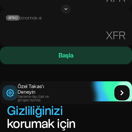
zincirinde al
XFRO
XFR
Başla
Özel Takas'ı
Deneyin
Saklama dışı, özel ve
şimşek hızında
Gizliliğinizi
korumak için