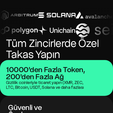
Tüm Zincirlerde Özel
Takas Yapın
10000'den Fazla Token,
200'den Fazla Ağ
Gizlilik coinleriyle ticaret yapın (XMR, ZEC,
LTC, Bitcoin, USDT, Solana ve daha fazlası
Güvenli ve