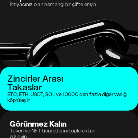
İhtiyacınız olan herhangi bir çifte erişin
Zincirler Arası
Takaslar
BTC, ETH, USDT, SOL ve 10000'den fazla diğer varlığı
köprüleyin
Görünmez Kalın
Token ve NFT ticaretlerini topluluktan
gizleyin