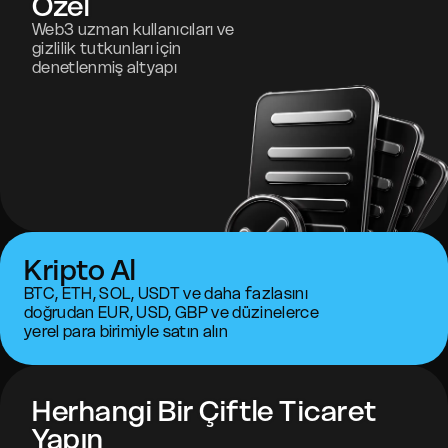
Özel
Web3 uzman kullanıcıları ve
gizlilik tutkunları için
denetlenmiş altyapı
Kripto Al
BTC, ETH, SOL, USDT ve daha fazlasını
doğrudan EUR, USD, GBP ve düzinelerce
yerel para birimiyle satın alın
Herhangi Bir Çiftle Ticaret
Yapın