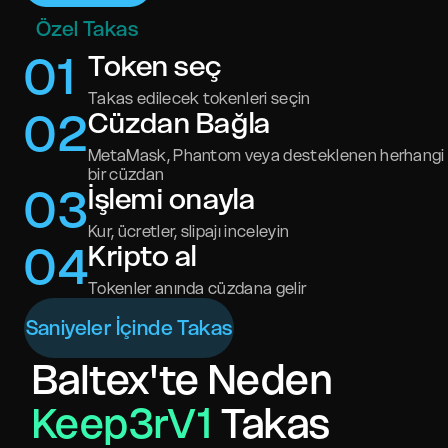
Özel Takas
0
1
Token seç
Takas edilecek tokenleri seçin
0
2
Cüzdan Bağla
MetaMask, Phantom veya desteklenen herhangi
bir cüzdan
0
3
İşlemi onayla
Kur, ücretler, slipajı inceleyin
0
4
Kripto al
Tokenler anında cüzdana gelir
Saniyeler İçinde Takas
Baltex'te Neden
Keep3rV1
Takas