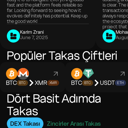
fast and the platform feels reliable so
is clear. The
far. Looking forward to seeing how it
transactions
evolves definitely has potential. Keep up
always respo
the good work!
the ecosyste
project that 
Karim Zrani
Moha
June 7, 2025
Augus
Popüler Takas Çiftleri
BTC
XMR
BTC
USDT
BTC
XMR
BTC
ETH
Dört Basit Adımda
Takas
DEX Takası
Zincirler Arası Takas