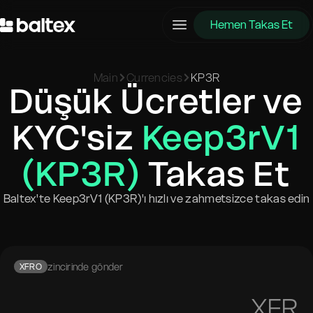
Hemen Takas Et
Main
Currencies
KP3R
Düşük Ücretler ve
KYC'siz
Keep3rV1
(KP3R)
Takas Et
Baltex'te Keep3rV1 (KP3R)'ı hızlı ve zahmetsizce takas edin
zincirinde gönder
XFRO
XFR