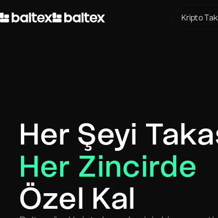
Kripto Ta
BTC için
BTC için
USDT içi
ETH için
ETH için 
Her Şeyi Taka
XMR için
BTC için 
Her Zincirde
SOL için
USDT içi
Özel Kal