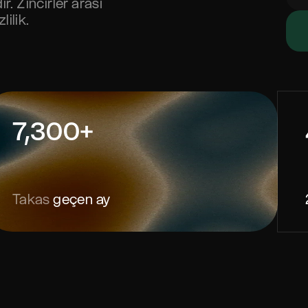
ir. Zincirler arası
ilik.
7,300+
Takas
geçen ay