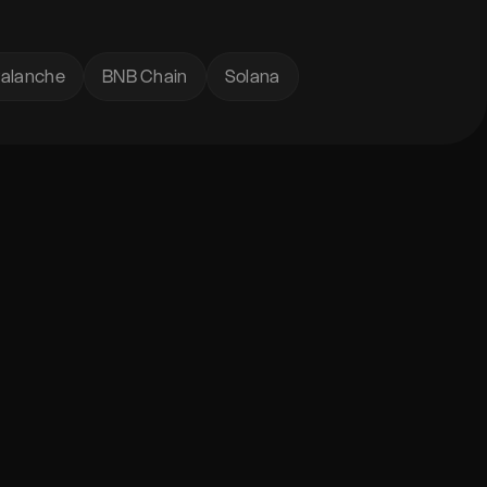
valanche
BNB Chain
Solana