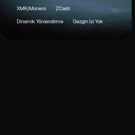
XMR/Monero
ZCash
Dinamik Yönlendirme
Gezgin İzi Yok