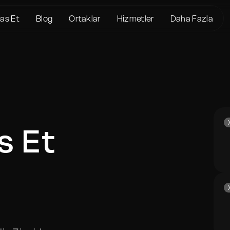
kas Et
Blog
Ortaklar
Hizmetler
Daha Fazla
Hakkımızda
Crypto Loans
Destek
 XMR
KYC/AML
Bitcoin (BTC)
Durum sayfası
 USDT
Hizmet Şartları
Ethereum (ETH)
Sözlük
n XMR
Gizlilik politikası
Monero (XMR)
SSS
 XMR
Risk Bildirimi
Bize Ulaşın
BTC
s Et
Yardım Merkezi
 BTC
ETH
 BTC
n BTC