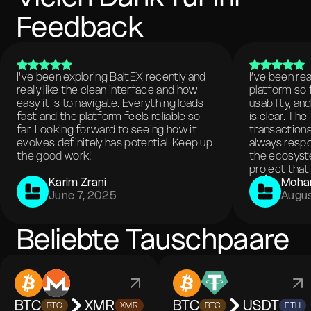
Feedback
I've been exploring BaltEX recently and
I’ve been re
really like the clean interface and how
platform so 
easy it is to navigate. Everything loads
usability, a
fast and the platform feels reliable so
is clear. The
far. Looking forward to seeing how it
transactions
evolves definitely has potential. Keep up
always respo
the good work!
the ecosyste
project that 
Karim Zrani
Moha
June 7, 2025
Augus
Beliebte Tauschpaare
BTC
XMR
BTC
USDT
BTC
XMR
BTC
ETH