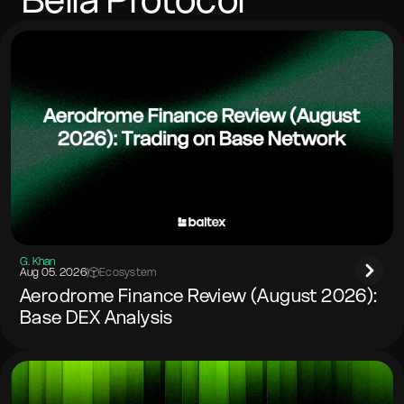
wenn das Zielnetzwerk dies verlangt.
G. Khan
Aug 05. 2026
|
Ecosystem
Aerodrome Finance Review (August 2026):
Base DEX Analysis