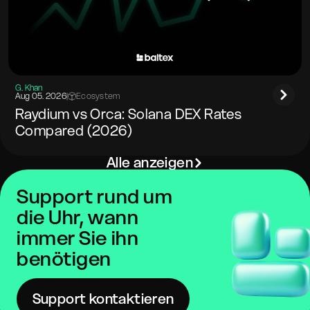
G. Khan
Aug 05. 2026
|
Ecosystem
Raydium vs Orca: Solana DEX Rates
Compared (2026)
Alle anzeigen
Support rund um
die Uhr, wann
immer Sie ihn
benötigen
Support kontaktieren