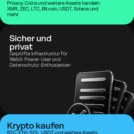
Privacy Coins und weitere Assets handeln:
XMR, ZEC, LTC, Bitcoin, USDT, Solana und
mehr
Sicher und
privat
Geprüfte Infrastruktur für
Web3-Power-User und
Datenschutz-Enthusiasten
Krypto kaufen
BTC, ETH, SOL, USDT und weitere Assets