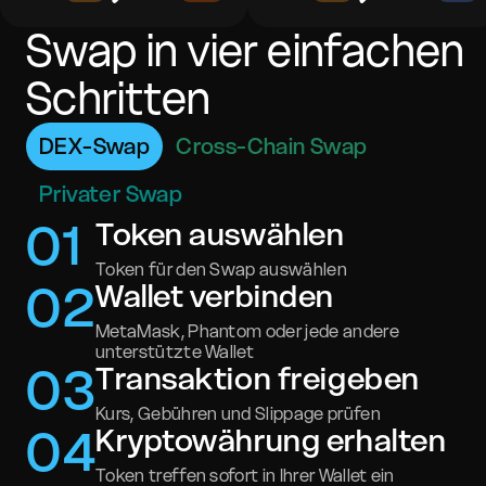
Swap in vier einfachen
Schritten
DEX-Swap
Cross-Chain Swap
Privater Swap
0
1
Token auswählen
Token für den Swap auswählen
0
2
Wallet verbinden
MetaMask, Phantom oder jede andere
unterstützte Wallet
0
3
Transaktion freigeben
Kurs, Gebühren und Slippage prüfen
0
4
Kryptowährung erhalten
Token treffen sofort in Ihrer Wallet ein