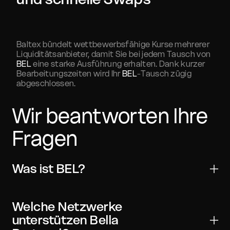
Baltex bündelt wettbewerbsfähige Kurse mehrerer
Liquiditätsanbieter, damit Sie bei jedem Tausch von
BEL
eine starke Ausführung erhalten. Dank kurzer
Bearbeitungszeiten wird Ihr
BEL
-Tausch zügig
abgeschlossen.
Wir beantworten Ihre
Fragen
Was ist BEL?
Bella Protocol ist ein digitales Asset für
Übertragungen, Handel und Web3-Anwendungen. Es
Welche Netzwerke
wird von vielen wichtigen Wallets und Börsen
unterstützen Bella
unterstützt und kann mit On-Chain-Verifizierung