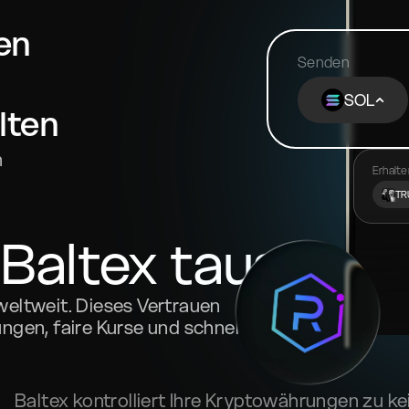
en
Senden
SOL
lten
n
Erhalte
TR
 Baltex tauschen
weltweit. Dieses Vertrauen
ngen, faire Kurse und schnelle
Baltex kontrolliert Ihre Kryptowährungen zu k