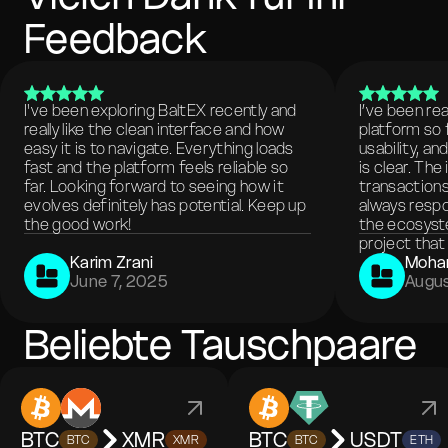
Feedback
I've been exploring BaltEX recently and
I’ve been re
really like the clean interface and how
platform so 
easy it is to navigate. Everything loads
usability, a
fast and the platform feels reliable so
is clear. The
far. Looking forward to seeing how it
transactions
evolves definitely has potential. Keep up
always respo
the good work!
the ecosyste
project that 
Karim Zrani
Moha
June 7, 2025
Augus
Beliebte Tauschpaare
BTC
XMR
BTC
USDT
BTC
XMR
BTC
ETH