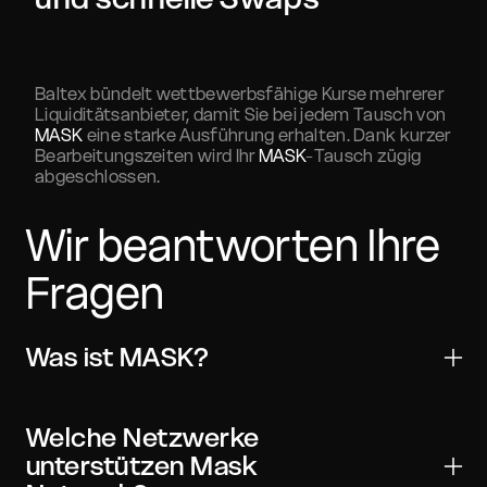
Baltex bündelt wettbewerbsfähige Kurse mehrerer
Liquiditätsanbieter, damit Sie bei jedem Tausch von
MASK
eine starke Ausführung erhalten. Dank kurzer
Bearbeitungszeiten wird Ihr
MASK
-Tausch zügig
abgeschlossen.
Wir beantworten Ihre
Fragen
Was ist MASK?
Mask Network ist ein digitales Asset für
Übertragungen, Handel und Web3-Anwendungen. Es
Welche Netzwerke
wird von vielen wichtigen Wallets und Börsen
unterstützen Mask
unterstützt und kann mit On-Chain-Verifizierung