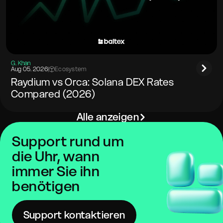
G. Khan
Aug 05. 2026
|
Ecosystem
Raydium vs Orca: Solana DEX Rates
Compared (2026)
Alle anzeigen
Support rund um
die Uhr, wann
immer Sie ihn
benötigen
Support kontaktieren