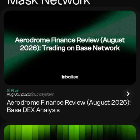
wenn das Zielnetzwerk dies verlangt.
G. Khan
Aug 05. 2026
|
Ecosystem
Aerodrome Finance Review (August 2026):
Base DEX Analysis