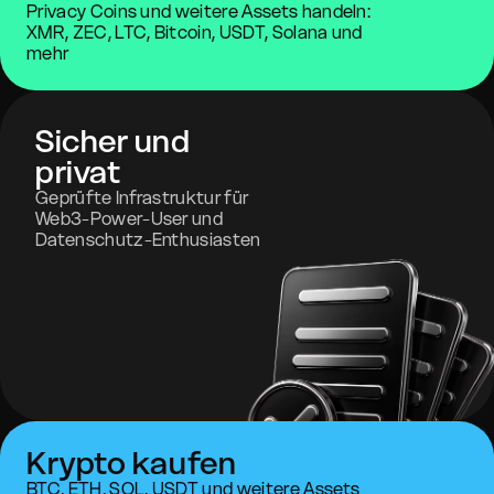
Privacy Coins und weitere Assets handeln:
XMR, ZEC, LTC, Bitcoin, USDT, Solana und
mehr
Sicher und
privat
Geprüfte Infrastruktur für
Web3-Power-User und
Datenschutz-Enthusiasten
Krypto kaufen
BTC, ETH, SOL, USDT und weitere Assets