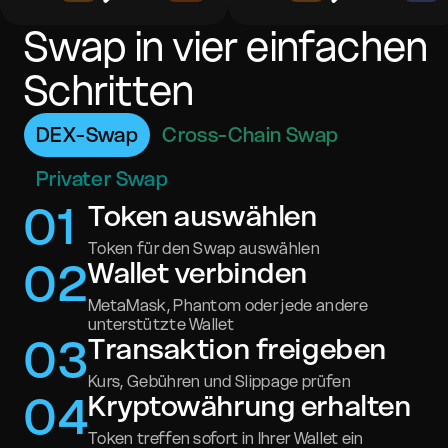
Swap in vier einfachen
Schritten
DEX-Swap
Cross-Chain Swap
Privater Swap
0
1
Token auswählen
Token für den Swap auswählen
0
2
Wallet verbinden
MetaMask, Phantom oder jede andere
unterstützte Wallet
0
3
Transaktion freigeben
Kurs, Gebühren und Slippage prüfen
0
4
Kryptowährung erhalten
Token treffen sofort in Ihrer Wallet ein