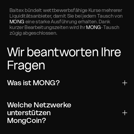
Baltex bündelt wettbewerbsfähige Kurse mehrerer
Liquiditätsanbieter, damit Sie bei jedem Tausch von
MONG
eine starke Ausführung erhalten. Dank
kurzer Bearbeitungszeiten wird Ihr
MONG
-Tausch
zügig abgeschlossen.
Wir beantworten Ihre
Fragen
Was ist MONG?
MongCoin ist ein digitales Asset für Übertragungen,
Handel und Web3-Anwendungen. Es wird von vielen
Welche Netzwerke
wichtigen Wallets und Börsen unterstützt und kann
unterstützen
mit On-Chain-Verifizierung weltweit versendet
MongCoin?
werden.