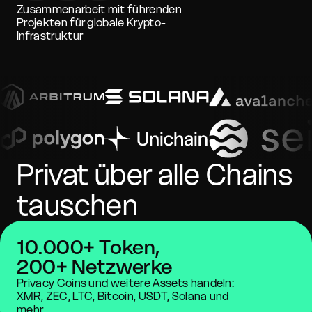
Zusammenarbeit mit führenden
Projekten für globale Krypto-
Infrastruktur
Privat über alle Chains
tauschen
10.000+ Token,
200+ Netzwerke
Privacy Coins und weitere Assets handeln:
XMR, ZEC, LTC, Bitcoin, USDT, Solana und
mehr