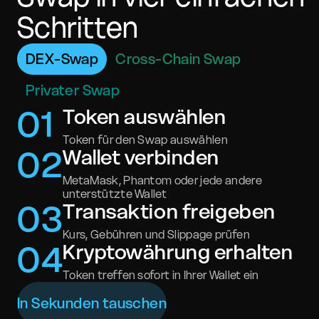
Schritten
DEX-Swap
Cross-Chain Swap
Privater Swap
0
1
Token auswählen
Token für den Swap auswählen
0
2
Wallet verbinden
MetaMask, Phantom oder jede andere
unterstützte Wallet
0
3
Transaktion freigeben
Kurs, Gebühren und Slippage prüfen
0
4
Kryptowährung erhalten
Token treffen sofort in Ihrer Wallet ein
In Sekunden tauschen