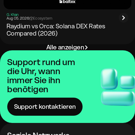
G. Khan
Aug 05. 2026
|
Ecosystem
Raydium vs Orca: Solana DEX Rates
Compared (2026)
Alle anzeigen
Support rund um
die Uhr, wann
immer Sie ihn
benötigen
Support kontaktieren