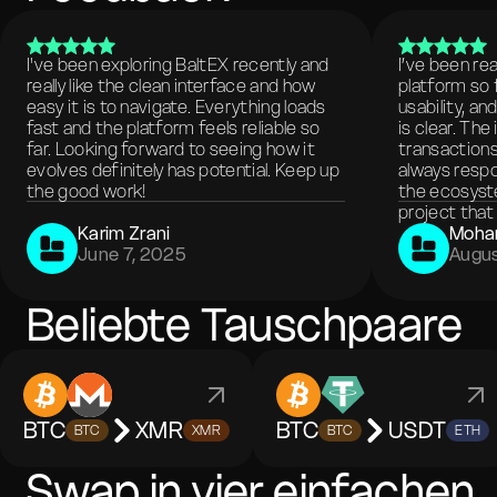
I've been exploring BaltEX recently and
I’ve been re
really like the clean interface and how
platform so 
easy it is to navigate. Everything loads
usability, a
fast and the platform feels reliable so
is clear. The
far. Looking forward to seeing how it
transactions
evolves definitely has potential. Keep up
always respo
the good work!
the ecosyste
project that 
Karim Zrani
Moha
June 7, 2025
Augus
Beliebte Tauschpaare
BTC
XMR
BTC
USDT
BTC
XMR
BTC
ETH
Swap in vier einfachen