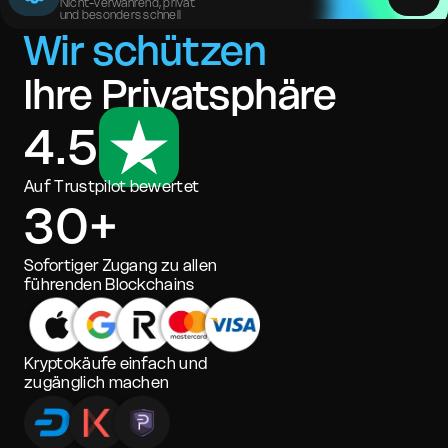
Nicht-verwahrend, privat
und besonders schnell
Wir schützen
Ihre Privatsphäre
4.5
Auf Trustpilot bewertet
30+
Sofortiger Zugang zu allen
führenden Blockchains
Kryptokäufe einfach und
zugänglich machen