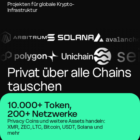
Projekten für globale Krypto-
Infrastruktur
Privat über alle Chains
tauschen
10.000+ Token,
200+ Netzwerke
Privacy Coins und weitere Assets handeln:
XMR, ZEC, LTC, Bitcoin, USDT, Solana und
mehr