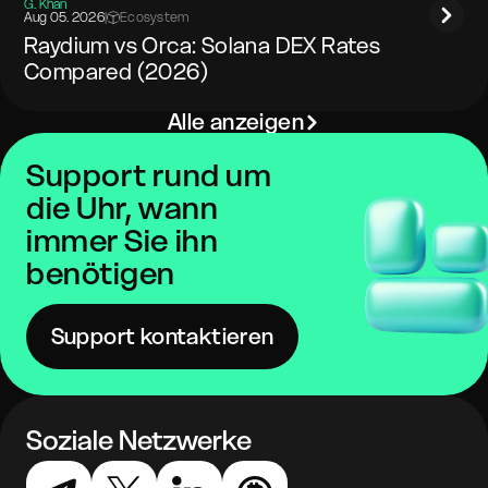
G. Khan
Aug 05. 2026
|
Ecosystem
Raydium vs Orca: Solana DEX Rates
Compared (2026)
Alle anzeigen
Support rund um
die Uhr, wann
immer Sie ihn
benötigen
Support kontaktieren
Soziale Netzwerke