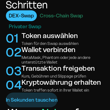
Schritten
DEX-Swap
Cross-Chain Swap
Privater Swap
0
1
Token auswählen
Token für den Swap auswählen
0
2
Wallet verbinden
MetaMask, Phantom oder jede andere
unterstützte Wallet
0
3
Transaktion freigeben
Kurs, Gebühren und Slippage prüfen
0
4
Kryptowährung erhalten
Token treffen sofort in Ihrer Wallet ein
In Sekunden tauschen