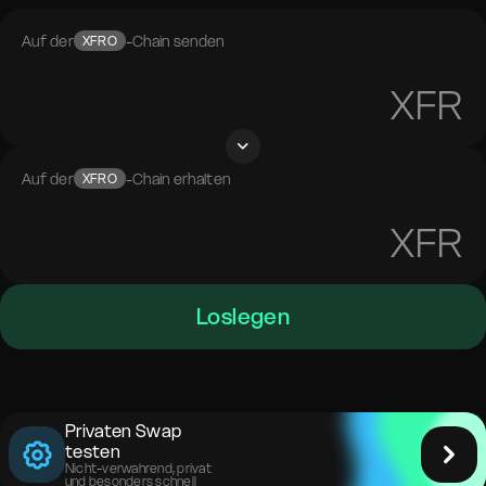
Auf der
-Chain senden
XFRO
XFR
Auf der
-Chain erhalten
XFRO
XFR
Loslegen
Privaten Swap
testen
Nicht-verwahrend, privat
und besonders schnell