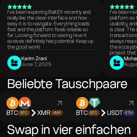
I've been exploring BaltEX recently and
I’ve been re
really like the clean interface and how
platform so 
easy it is to navigate. Everything loads
usability, a
fast and the platform feels reliable so
is clear. The
far. Looking forward to seeing how it
transactions
evolves definitely has potential. Keep up
always respo
the good work!
the ecosyste
project that 
Karim Zrani
Moha
June 7, 2025
Augus
Beliebte Tauschpaare
BTC
XMR
BTC
USDT
BTC
XMR
BTC
ETH
Swap in vier einfachen