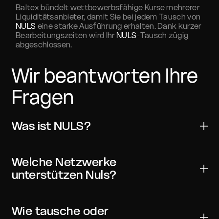
Baltex bündelt wettbewerbsfähige Kurse mehrerer
Liquiditätsanbieter, damit Sie bei jedem Tausch von
NULS
eine starke Ausführung erhalten. Dank kurzer
Bearbeitungszeiten wird Ihr
NULS
-Tausch zügig
abgeschlossen.
Wir beantworten Ihre
Fragen
Was ist NULS?
Nuls ist ein digitales Asset für Übertragungen, Handel
und Web3-Anwendungen. Es wird von vielen wichtigen
Welche Netzwerke
Wallets und Börsen unterstützt und kann mit On-
unterstützen Nuls?
Chain-Verifizierung weltweit versendet werden.
NULS kann in einem oder mehreren Netzwerken
verfügbar sein. Wählen Sie in Ihrer Wallet und im
Wie tausche oder
Widget stets das richtige Netzwerk und