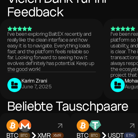
Feedback
I've been exploring BaltEX recently and
I’ve been re
really like the clean interface and how
platform so 
easy it is to navigate. Everything loads
usability, a
fast and the platform feels reliable so
is clear. The
far. Looking forward to seeing how it
transactions
evolves definitely has potential. Keep up
always respo
the good work!
the ecosyste
project that 
Karim Zrani
Moha
June 7, 2025
Augus
Beliebte Tauschpaare
BTC
XMR
BTC
USDT
BTC
XMR
BTC
ETH