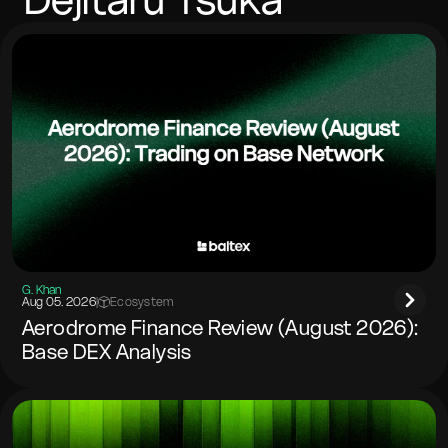
wenn das Zielnetzwerk dies verlangt.
G. Khan
Aug 05. 2026
|
Ecosystem
Aerodrome Finance Review (August 2026):
Base DEX Analysis