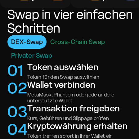
Swap in vier einfachen
Schritten
DEX-Swap
Cross-Chain Swap
Privater Swap
0
1
Token auswählen
Token für den Swap auswählen
0
2
Wallet verbinden
MetaMask, Phantom oder jede andere
unterstützte Wallet
0
3
Transaktion freigeben
Kurs, Gebühren und Slippage prüfen
0
4
Kryptowährung erhalten
Token treffen sofort in Ihrer Wallet ein