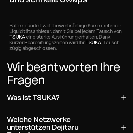
Baltex bündelt wettbewerbsfähige Kurse mehrerer
Liquiditätsanbieter, damit Sie bei jedem Tausch von
TSUKA
eine starke Ausführung erhalten. Dank
kurzer Bearbeitungszeiten wird Ihr
TSUKA
-Tausch
zügig abgeschlossen.
Wir beantworten Ihre
Fragen
Was ist TSUKA?
Dejitaru Tsuka ist ein digitales Asset für
Übertragungen, Handel und Web3-Anwendungen. Es
Welche Netzwerke
wird von vielen wichtigen Wallets und Börsen
unterstützen Dejitaru
unterstützt und kann mit On-Chain-Verifizierung