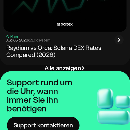
G. Khan
Aug 05. 2026
|
Ecosystem
Raydium vs Orca: Solana DEX Rates
Compared (2026)
Alle anzeigen
Support rund um
die Uhr, wann
immer Sie ihn
benötigen
Support kontaktieren