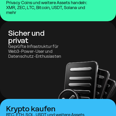
Privacy Coins und weitere Assets handeln:
XMR, ZEC, LTC, Bitcoin, USDT, Solana und
mehr
Sicher und
privat
Geprüfte Infrastruktur für
Web3-Power-User und
Datenschutz-Enthusiasten
Krypto kaufen
BTC, ETH, SOL, USDT und weitere Assets