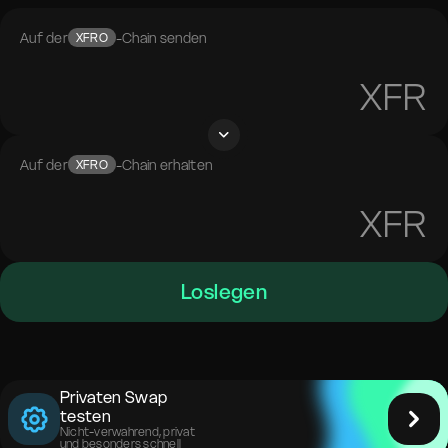
Auf der
-Chain senden
XFRO
XFR
Auf der
-Chain erhalten
XFRO
XFR
Loslegen
Privaten Swap
testen
Nicht-verwahrend, privat
und besonders schnell