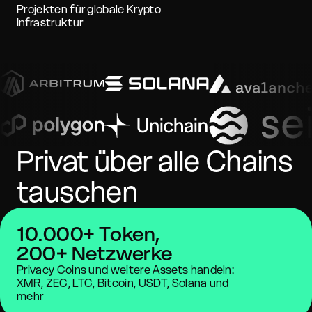
Projekten für globale Krypto-
Infrastruktur
Privat über alle Chains
tauschen
10.000+ Token,
200+ Netzwerke
Privacy Coins und weitere Assets handeln:
XMR, ZEC, LTC, Bitcoin, USDT, Solana und
mehr