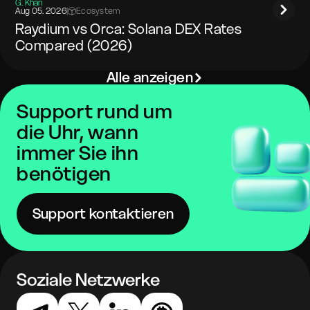
G. Khan
Aug 05. 2026
|
Ecosystem
Raydium vs Orca: Solana DEX Rates
Compared (2026)
Alle anzeigen
Support rund um
die Uhr, wann
immer Sie ihn
benötigen
Support kontaktieren
Soziale Netzwerke