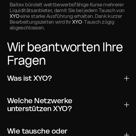
Baltex bündelt wettbewerbsfähige Kurse mehrerer
Liquiditätsanbieter, damit Sie bei jedem Tausch von
XYO
eine starke Ausführung erhalten. Dank kurzer
Bearbeitungszeiten wird Ihr
XYO
-Tausch zügig
abgeschlossen.
Wir beantworten Ihre
Fragen
Was ist XYO?
XYO ist ein digitales Asset für Übertragungen, Handel
und Web3-Anwendungen. Es wird von vielen wichtigen
Welche Netzwerke
Wallets und Börsen unterstützt und kann mit On-
unterstützen XYO?
Chain-Verifizierung weltweit versendet werden.
XYO kann in einem oder mehreren Netzwerken
verfügbar sein. Wählen Sie in Ihrer Wallet und im
Wie tausche oder
Widget stets das richtige Netzwerk und