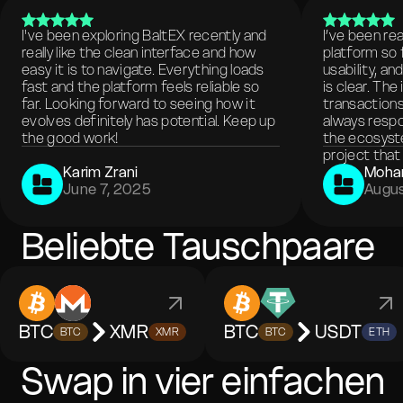
I've been exploring BaltEX recently and
I’ve been re
really like the clean interface and how
platform so 
easy it is to navigate. Everything loads
usability, a
fast and the platform feels reliable so
is clear. The
far. Looking forward to seeing how it
transactions
evolves definitely has potential. Keep up
always respo
the good work!
the ecosyste
project that 
Karim Zrani
Moha
June 7, 2025
Augus
Beliebte Tauschpaare
BTC
XMR
BTC
USDT
BTC
XMR
BTC
ETH
Swap in vier einfachen