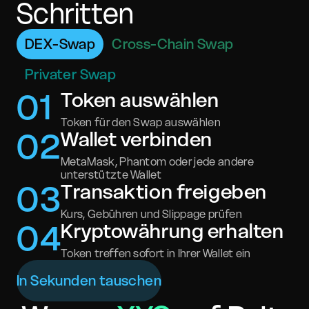
Schritten
DEX-Swap
Cross-Chain Swap
Privater Swap
0
1
Token auswählen
Token für den Swap auswählen
0
2
Wallet verbinden
MetaMask, Phantom oder jede andere
unterstützte Wallet
0
3
Transaktion freigeben
Kurs, Gebühren und Slippage prüfen
0
4
Kryptowährung erhalten
Token treffen sofort in Ihrer Wallet ein
In Sekunden tauschen