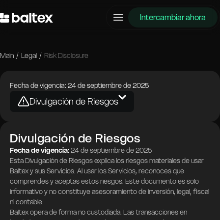
Intercambiar ahora
Main
/
Legal
/
Risk Disclosure
Fecha de vigencia: 24 de septiembre de 2025
Divulgación de Riesgos
Términos de Servicio
Términos de Baltex
Divulgación de Riesgos
Términos del Intercambio Privado
Fecha de vigencia:
24 de septiembre de 2025
Términos de la Capa DEX
Esta Divulgación de Riesgos explica los riesgos materiales de usar
Términos de la Capa Fiat
Baltex y sus Servicios. Al usar los Servicios, reconoces que
Política de Privacidad
comprendes y aceptas estos riesgos. Este documento es solo
Divulgación de Riesgos
informativo y no constituye asesoramiento de inversión, legal, fiscal
ni contable.
Baltex opera de forma no custodiada. Las transacciones en