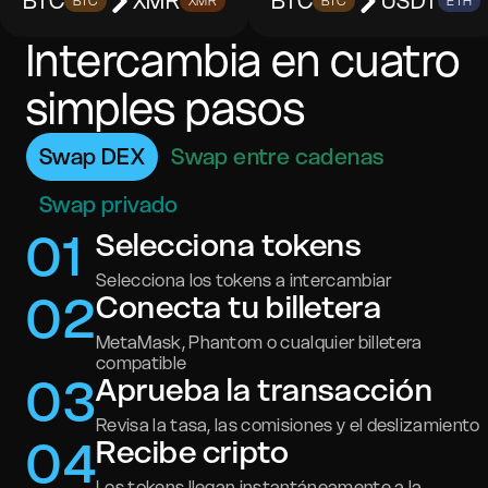
BTC
XMR
BTC
USDT
BTC
XMR
BTC
ETH
Intercambia en cuatro
simples pasos
Swap DEX
Swap entre cadenas
Swap privado
0
1
Selecciona tokens
Selecciona los tokens a intercambiar
0
2
Conecta tu billetera
MetaMask, Phantom o cualquier billetera
compatible
0
3
Aprueba la transacción
Revisa la tasa, las comisiones y el deslizamiento
0
4
Recibe cripto
Los tokens llegan instantáneamente a la