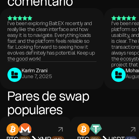
comentario
I've been exploring BaltEX recently and
I’ve been re
really like the clean interface and how
platform so 
easy it is to navigate. Everything loads
usability, a
fast and the platform feels reliable so
is clear. The
far. Looking forward to seeing how it
transactions
evolves definitely has potential. Keep up
always respo
the good work!
the ecosyste
project that 
Karim Zrani
Moha
June 7, 2025
Augus
Pares de swap
populares