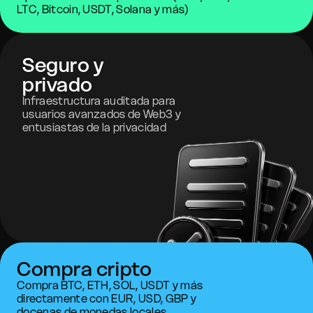
LTC, Bitcoin, USDT, Solana y más)
Seguro y
privado
Infraestructura auditada para
usuarios avanzados de Web3 y
entusiastas de la privacidad
Compra cripto
Compra BTC, ETH, SOL, USDT y más
directamente con EUR, USD, GBP y
docenas de monedas locales