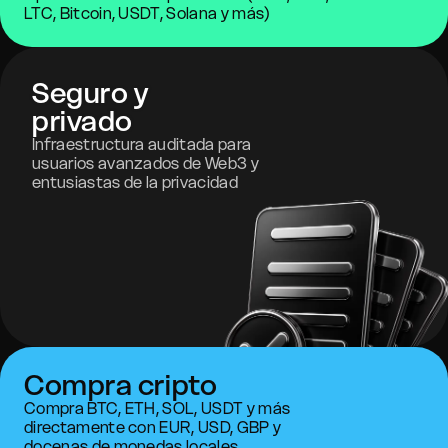
LTC, Bitcoin, USDT, Solana y más)
Seguro y
privado
Infraestructura auditada para
usuarios avanzados de Web3 y
entusiastas de la privacidad
Compra cripto
Compra BTC, ETH, SOL, USDT y más
directamente con EUR, USD, GBP y
docenas de monedas locales