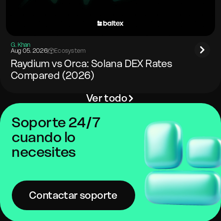
G. Khan
Aug 05. 2026
|
Ecosystem
Raydium vs Orca: Solana DEX Rates
Compared (2026)
Ver todo
Soporte 24/7
cuando lo
necesites
Contactar soporte