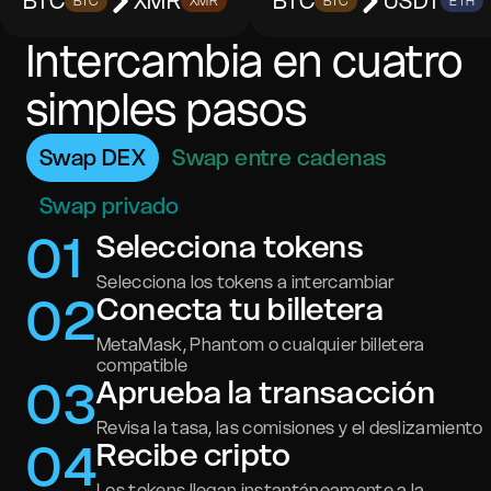
BTC
XMR
BTC
USDT
BTC
XMR
BTC
ETH
Intercambia en cuatro
simples pasos
Swap DEX
Swap entre cadenas
Swap privado
0
1
Selecciona tokens
Selecciona los tokens a intercambiar
0
2
Conecta tu billetera
MetaMask, Phantom o cualquier billetera
compatible
0
3
Aprueba la transacción
Revisa la tasa, las comisiones y el deslizamiento
0
4
Recibe cripto
Los tokens llegan instantáneamente a la