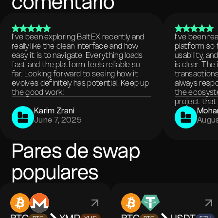
comentario
I've been exploring BaltEX recently and
I’ve been re
really like the clean interface and how
platform so 
easy it is to navigate. Everything loads
usability, a
fast and the platform feels reliable so
is clear. The
far. Looking forward to seeing how it
transactions
evolves definitely has potential. Keep up
always respo
the good work!
the ecosyste
project that 
Karim Zrani
Moha
June 7, 2025
Augus
Pares de swap
populares