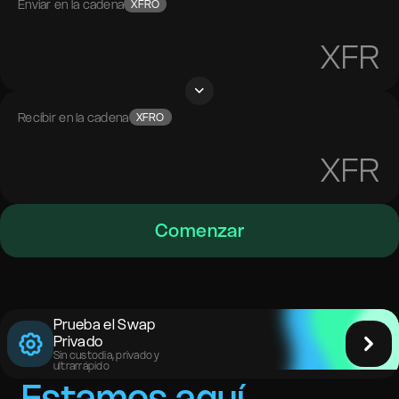
Enviar en la cadena
XFRO
XFR
Recibir en la cadena
XFRO
XFR
Comenzar
Prueba el Swap
Privado
Sin custodia, privado y
ultrarrápido
Estamos aquí