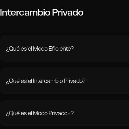
Intercambio Privado
¿Qué es el Modo Eficiente?
El Modo Eficiente es un método de transacción que utiliza re
para facilitar los intercambios de criptomonedas. Se centra 
rápidos y comisiones bajas, y usa una moneda intermediaria par
¿Qué es el Intercambio Privado?
adicional. Es la opción perfecta para usuarios que valoran la velo
sacrificar la privacidad.
El Intercambio Privado es un servicio de intercambio de cript
privacidad que te permite cambiar Cripto A por Cripto B usan
de tu elección. Aprovechando múltiples exchanges intermediari
¿Qué es el Modo Privado+?
transacciones permanezcan confidenciales y seguras.
El Modo Privado+ está diseñado para usuarios que priorizan la 