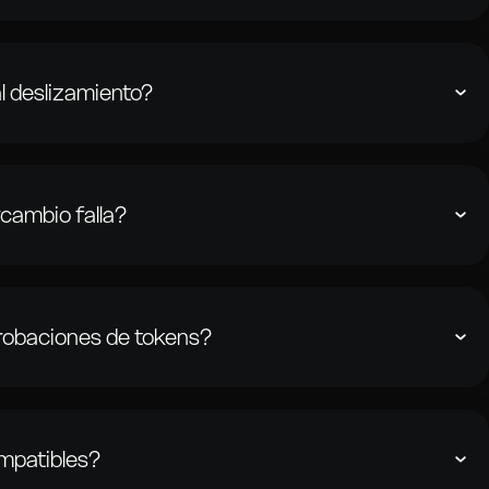
 de liquidez y rutas de contratos inteligentes para enrutar tu
pción más eficiente según el par de tokens y el monto
al deslizamiento?
ncia entre el precio esperado y el precio real de ejecución.
ia al deslizamiento en los ajustes. El valor de «mínimo
ja esta configuración.
rcambio falla?
deslizamiento, condiciones de red u otros problemas, tus fondos
a. No se deducirán tokens a menos que la transacción sea
probaciones de tokens?
eros como revoke.cash o plataformas similares para revisar y
ens otorgados a contratos inteligentes después de los
ompatibles?