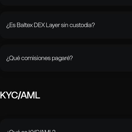
Puedes contactar a nuestro equipo de soporte a través de
sup
el chat en vivo del sitio web. Estamos aquí para ayudarte con c
problema.
¿Es Baltex DEX Layer sin custodia?
Sí. Baltex nunca custodia tus fondos ni tus claves privadas. To
ejecutan directamente desde tu billetera y a través de contrat
¿Qué comisiones pagaré?
Antes de confirmar un intercambio, verás todas las comisiones 
Comisiones de red (gas) de la blockchain
Comisiones cobradas por el protocolo subyacente
KYC/AML
Comisiones de enrutamiento (si aplica)
No hay cargos ocultos.