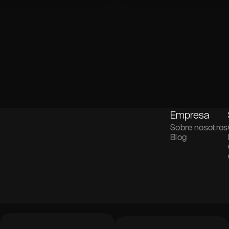
Confirma tu transacción
ermediaria, garantizando
exchanges intermediarios, p
a opción ideal para quienes
capa adicional de ofuscación
Empresa
Sobre nosotros
Blog