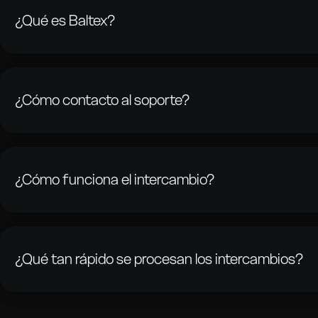
¿Qué es Baltex?
Una plataforma de intercambio de criptomonedas que te perm
criptomonedas de forma rápida y sin registro. Ofrecemos tran
complicaciones con comisiones bajas y sin cargos ocultos.
¿Cómo contacto al soporte?
Contáctanos a través del chat del sitio web o por correo ele
rápidamente y estamos disponibles las 24 horas, los 7 días de 
¿Cómo funciona el intercambio?
Selecciona la criptomoneda que deseas intercambiar y la que de
dirección de billetera y confirma la transacción. Encontraremos 
procesaremos tu orden.
¿Qué tan rápido se procesan los intercambios?
Los intercambios tardan entre unos pocos minutos y 30 minut
criptomoneda y la red. Ten en cuenta que los tiempos de confir