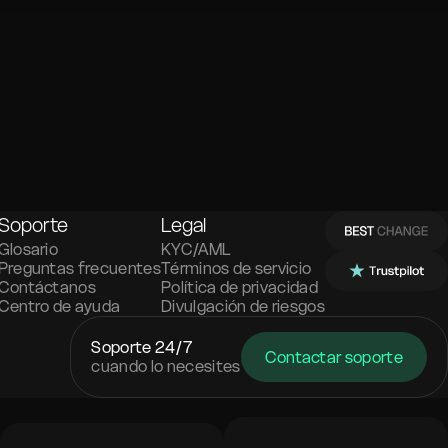
 y el Intercambio Privado se encargará de todo.
ermitiéndote elegir una moneda intermedia que añade una
, y operando sin requerir información KYC.
Soporte
Legal
Glosario
KYC/AML
Preguntas frecuentes
Términos de servicio
Contáctanos
Política de privacidad
Centro de ayuda
Divulgación de riesgos
Soporte 24/7
Contactar soporte
cuando lo necesites