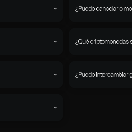
¿Puedo cancelar o mod
ite intercambiar más de 200
Una vez enviada una transac
sacciones seguras y sin
todos los detalles antes de 
Sin embargo, si aún no has 
¿Qué criptomonedas 
puedes abandonar la página e
ctrónico. Respondemos
Admitimos más de 200 cript
la semana.
Coin, Ripple (XRP) y más. Con
¿Puedo intercambiar g
seas recibir. Ingresa tu
Sin límites. Sí, manejamos
la mejor tasa y
elevados, recomendamos con
os, dependiendo de la
mación de red pueden variar.