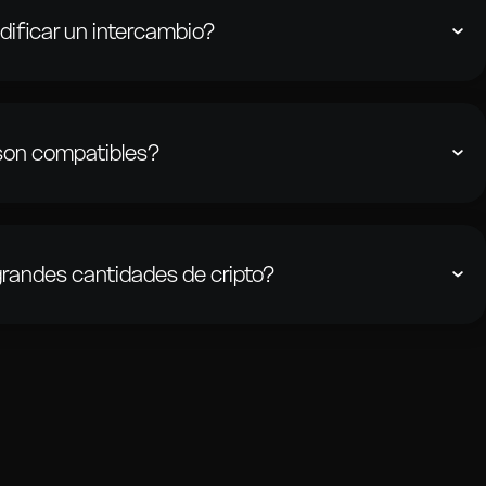
ificar un intercambio?
ción, no puede cancelarse ni modificarse. Verifica siempre
confirmar.
enviado fondos, no es necesario cancelar — simplemente
son compatibles?
 iniciar un nuevo intercambio si es necesario.
omonedas, incluyendo Bitcoin, Ethereum, Litecoin, Binance
sulta nuestra plataforma para ver la lista completa.
randes cantidades de cripto?
 tanto transacciones pequeñas como grandes. Para montos
tactar a nuestro equipo de soporte para obtener asistencia.