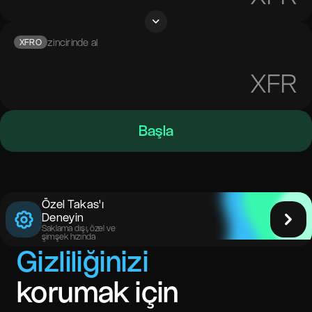
zincirinde al
XFRO
XFR
Başla
Özel Takas'ı
Deneyin
Saklama dışı, özel ve
şimşek hızında
Gizliliğinizi
korumak için