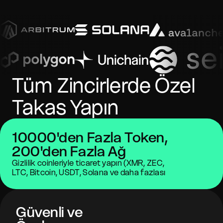
Tüm Zincirlerde Özel
Takas Yapın
10000'den Fazla Token,
200'den Fazla Ağ
Gizlilik coinleriyle ticaret yapın (XMR, ZEC,
LTC, Bitcoin, USDT, Solana ve daha fazlası
Güvenli ve