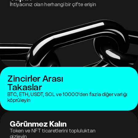
İhtiyacınız olan herhangi bir çifte erişin
Zincirler Arası
Takaslar
BTC, ETH, USDT, SOL ve 10000'den fazla diğer varlığı
köprüleyin
Görünmez Kalın
Token ve NFT ticaretlerini topluluktan
gizleyin