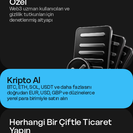
Özel
Web3 uzman kullanıcıları ve
gizlilik tutkunları için
denetlenmiş altyapı
Kripto Al
BTC, ETH, SOL, USDT ve daha fazlasını
doğrudan EUR, USD, GBP ve düzinelerce
yerel para birimiyle satın alın
Herhangi Bir Çiftle Ticaret
Yapın