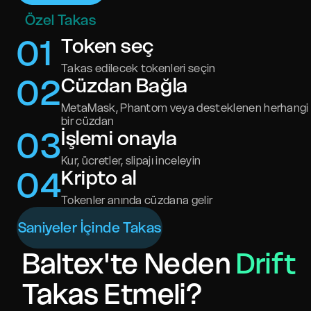
Özel Takas
0
1
Token seç
Takas edilecek tokenleri seçin
0
2
Cüzdan Bağla
MetaMask, Phantom veya desteklenen herhangi
bir cüzdan
0
3
İşlemi onayla
Kur, ücretler, slipajı inceleyin
0
4
Kripto al
Tokenler anında cüzdana gelir
Saniyeler İçinde Takas
Baltex'te Neden
Drift
Takas Etmeli?