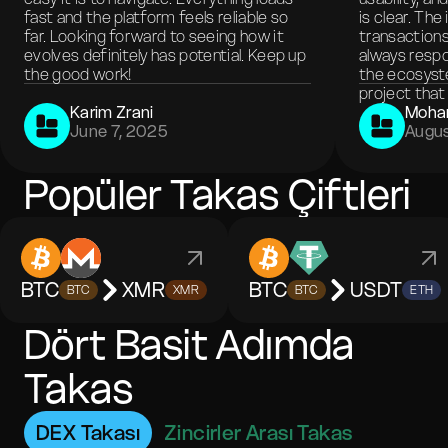
fast and the platform feels reliable so
is clear. The
far. Looking forward to seeing how it
transactions
evolves definitely has potential. Keep up
always respo
the good work!
the ecosyste
project that 
Karim Zrani
Moha
June 7, 2025
Augus
Popüler Takas Çiftleri
BTC
XMR
BTC
USDT
BTC
XMR
BTC
ETH
Dört Basit Adımda
Takas
DEX Takası
Zincirler Arası Takas