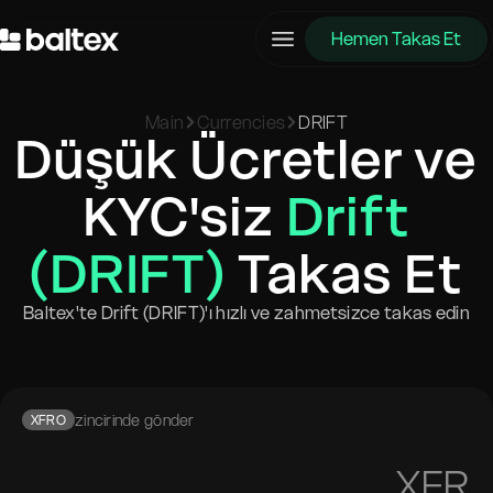
Hemen Takas Et
Main
Currencies
DRIFT
Düşük Ücretler ve
KYC'siz
Drift
(DRIFT)
Takas Et
Baltex'te Drift (DRIFT)'ı hızlı ve zahmetsizce takas edin
zincirinde gönder
XFRO
XFR