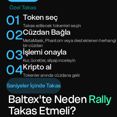
Özel Takas
0
1
Token seç
Takas edilecek tokenleri seçin
0
2
Cüzdan Bağla
MetaMask, Phantom veya desteklenen herhangi
bir cüzdan
0
3
İşlemi onayla
Kur, ücretler, slipajı inceleyin
0
4
Kripto al
Tokenler anında cüzdana gelir
Saniyeler İçinde Takas
Baltex'te Neden
Rally
Takas Etmeli?