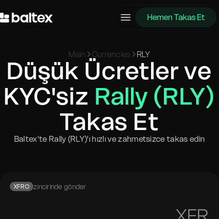
Hemen Takas Et
Main
Currencies
RLY
Düşük Ücretler ve
KYC'siz
Rally (RLY)
Takas Et
Baltex'te Rally (RLY)'ı hızlı ve zahmetsizce takas edin
zincirinde gönder
XFRO
XFR