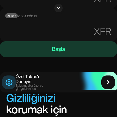
zincirinde al
XFRO
XFR
Başla
Özel Takas'ı
Deneyin
Saklama dışı, özel ve
şimşek hızında
Gizliliğinizi
korumak için