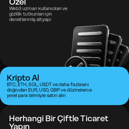
Özel
Web3 uzman kullanıcıları ve
gizlilik tutkunları için
denetlenmiş altyapı
Kripto Al
BTC, ETH, SOL, USDT ve daha fazlasını
doğrudan EUR, USD, GBP ve düzinelerce
yerel para birimiyle satın alın
Herhangi Bir Çiftle Ticaret
Yapın