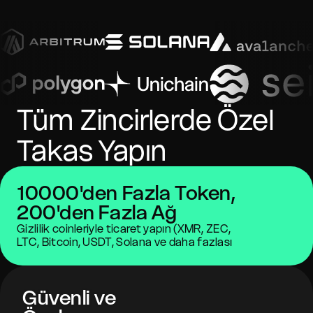
Tüm Zincirlerde Özel
Takas Yapın
10000'den Fazla Token,
200'den Fazla Ağ
Gizlilik coinleriyle ticaret yapın (XMR, ZEC,
LTC, Bitcoin, USDT, Solana ve daha fazlası
Güvenli ve