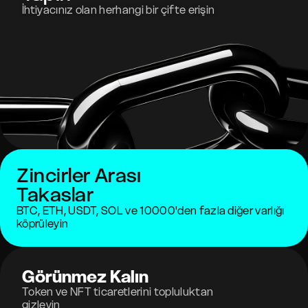
İhtiyacınız olan herhangi bir çifte erişin
Zincirler Arası
Takaslar
BTC, ETH, USDT, SOL ve 10000'den fazla diğer varlığı
köprüleyin
Görünmez Kalın
Token ve NFT ticaretlerini topluluktan
gizleyin