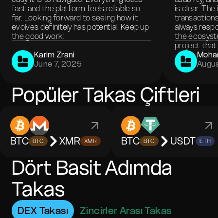
fast and the platform feels reliable so
is clear. The
far. Looking forward to seeing how it
transactions
evolves definitely has potential. Keep up
always respo
the good work!
the ecosyste
project that 
Karim Zrani
Moha
June 7, 2025
Augus
Popüler Takas Çiftleri
BTC
XMR
BTC
USDT
BTC
XMR
BTC
ETH
Dört Basit Adımda
Takas
DEX Takası
Zincirler Arası Takas