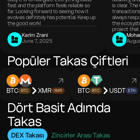
fast and the platform feels reliable so
is clear. The
far. Looking forward to seeing how it
transactions
evolves definitely has potential. Keep up
always respo
the good work!
the ecosyste
project that 
Karim Zrani
Moha
June 7, 2025
Augus
Popüler Takas Çiftleri
BTC
XMR
BTC
USDT
BTC
XMR
BTC
ETH
Dört Basit Adımda
Takas
DEX Takası
Zincirler Arası Takas