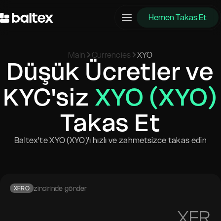
Hemen Takas Et
Main
Currencies
XYO
Düşük Ücretler ve
KYC'siz
XYO (XYO)
Takas Et
Baltex'te XYO (XYO)'ı hızlı ve zahmetsizce takas edin
zincirinde gönder
XFRO
XFR