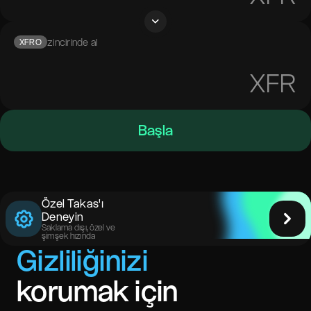
zincirinde al
XFRO
XFR
Başla
Özel Takas'ı
Deneyin
Saklama dışı, özel ve
şimşek hızında
Gizliliğinizi
korumak için