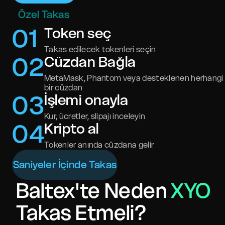
Özel Takas
0
1
Token seç
Takas edilecek tokenleri seçin
0
2
Cüzdan Bağla
MetaMask, Phantom veya desteklenen herhangi
bir cüzdan
0
3
İşlemi onayla
Kur, ücretler, slipajı inceleyin
0
4
Kripto al
Tokenler anında cüzdana gelir
Saniyeler İçinde Takas
Baltex'te Neden
XYO
Takas Etmeli?