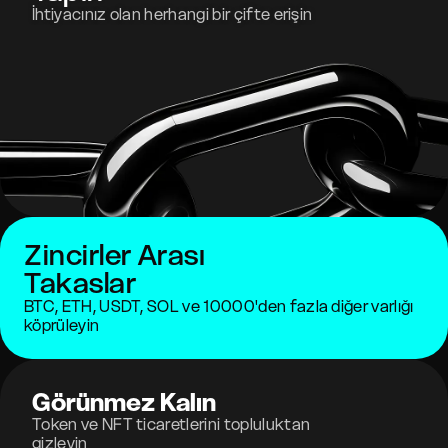
İhtiyacınız olan herhangi bir çifte erişin
Zincirler Arası
Takaslar
BTC, ETH, USDT, SOL ve 10000'den fazla diğer varlığı
köprüleyin
Görünmez Kalın
Token ve NFT ticaretlerini topluluktan
gizleyin