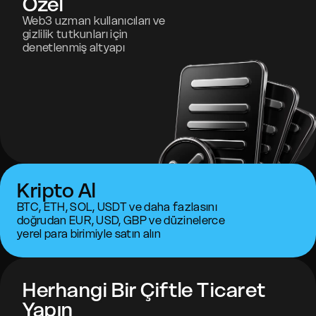
Özel
Web3 uzman kullanıcıları ve
gizlilik tutkunları için
denetlenmiş altyapı
Kripto Al
BTC, ETH, SOL, USDT ve daha fazlasını
doğrudan EUR, USD, GBP ve düzinelerce
yerel para birimiyle satın alın
Herhangi Bir Çiftle Ticaret
Yapın