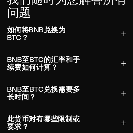
问题
如何将BNB兑换为
BTC？
选择Binance Coin至Bitcoin货币对，输入金额，查看实
时汇率和手续费，然后将BNB发送至显示的充值地址。
BNB至BTC的汇率和手
网络确认后，您将在钱包中收到BTC。
续费如何计算？
小部件从聚合的CEX和DEX流动性中获取价格，并执行
最佳可用路由。报价显示预期汇率、BSC和BTC上的网
BNB至BTC兑换需要多
络手续费以及适用的服务费。由于滑点和网络状况，最
长时间？
终结果可能略有不同。
大多数兑换在BNB获得所需确认且路由清算后完成。时
间从几秒到约一小时不等，具体取决于链拥塞情况、确
此货币对有哪些限制或
认次数和所选路由。
要求？