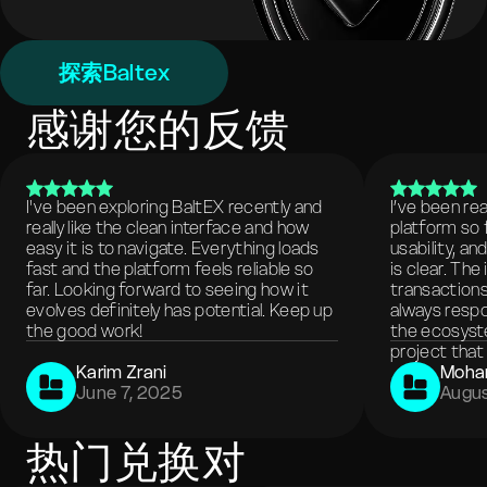
探索Baltex
感谢您的反馈
I've been exploring BaltEX recently and
I’ve been re
really like the clean interface and how
platform so 
easy it is to navigate. Everything loads
usability, a
fast and the platform feels reliable so
is clear. The
far. Looking forward to seeing how it
transactions
evolves definitely has potential. Keep up
always respo
the good work!
the ecosyste
project that 
Karim Zrani
Moha
June 7, 2025
Augus
热门兑换对