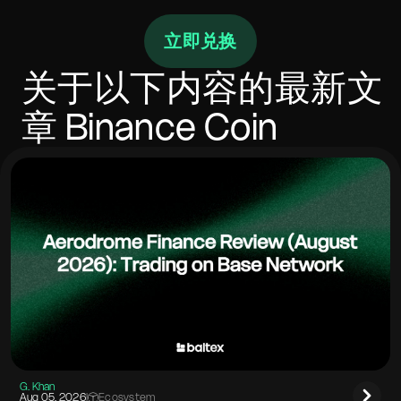
最低金额取决于网络手续费，显示在报价中。大额交易
立即兑换
可能跨多个场所分配以改善执行。始终使用正确的地址
格式并包含任何必需的memo或标签。确保您的钱包有
足够的Gas用于发出和传入链。
关于以下内容的最新文
章
Binance Coin
G. Khan
Aug 05. 2026
|
Ecosystem