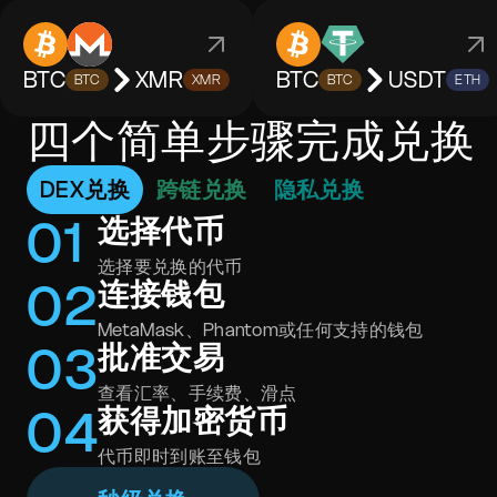
BTC
XMR
BTC
USDT
BTC
XMR
BTC
ETH
四个简单步骤完成兑换
DEX兑换
跨链兑换
隐私兑换
0
1
选择代币
选择要兑换的代币
0
2
连接钱包
MetaMask、Phantom或任何支持的钱包
0
3
批准交易
查看汇率、手续费、滑点
0
4
获得加密货币
代币即时到账至钱包