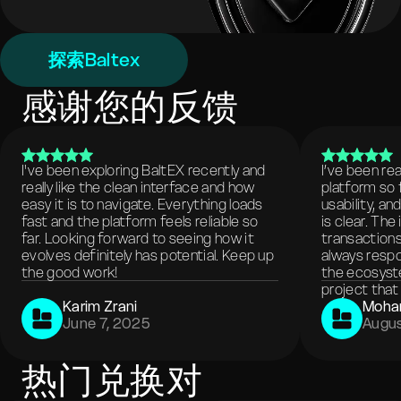
探索Baltex
感谢您的反馈
I've been exploring BaltEX recently and
I’ve been re
really like the clean interface and how
platform so 
easy it is to navigate. Everything loads
usability, a
fast and the platform feels reliable so
is clear. The
far. Looking forward to seeing how it
transactions
evolves definitely has potential. Keep up
always respo
the good work!
the ecosyste
project that 
Karim Zrani
Moha
June 7, 2025
Augus
热门兑换对