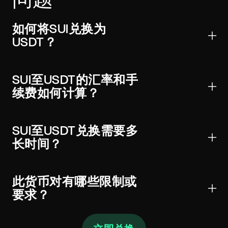
如何将SUI兑换为
USDT？
选择Sui至Tether USD货币对，输入金额，查看实时汇
率和手续费，然后将SUI发送至显示的充值地址。网络
SUI至USDT的汇率和手
确认后，您将在钱包中收到USDT。
续费如何计算？
小部件从聚合的CEX和DEX流动性中获取价格，并执行
最佳可用路由。报价显示预期汇率、SUI和ETH上的网络
SUI至USDT兑换需要多
手续费以及适用的服务费。由于滑点和网络状况，最终
长时间？
结果可能略有不同。
大多数兑换在SUI获得所需确认且路由清算后完成。时
间从几秒到约一小时不等，具体取决于链拥塞情况、确
此货币对有哪些限制或
认次数和所选路由。
要求？
最低金额取决于网络手续费，显示在报价中。大额交易