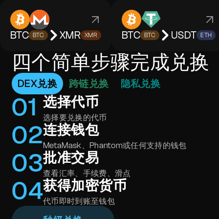
BTC
XMR
BTC
USDT
BTC
XMR
BTC
ETH
四个简单步骤完成兑换
DEX兑换
跨链兑换
隐私兑换
0
1
选择代币
选择要兑换的代币
0
2
连接钱包
MetaMask、Phantom或任何支持的钱包
0
3
批准交易
查看汇率、手续费、滑点
0
4
获得加密货币
代币即时到账至钱包