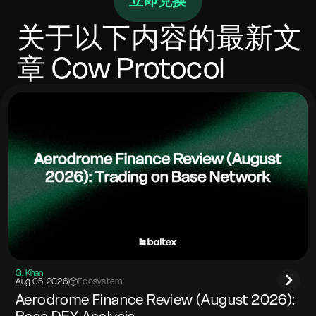
立即兑换
内完成，具体取决于确认次数和拥塞情况。如果目标网
络要求，请包含memo/标签。
关于以下内容的最新文
章
Cow Protocol
G. Khan
Aug 05. 2026
|
Ecosystem
Aerodrome Finance Review (August 2026):