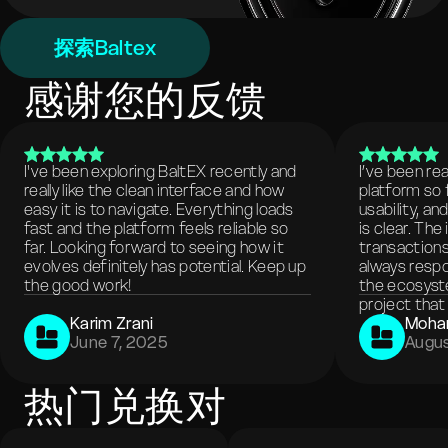
探索Baltex
感谢您的反馈
I've been exploring BaltEX recently and
I’ve been re
really like the clean interface and how
platform so 
easy it is to navigate. Everything loads
usability, a
fast and the platform feels reliable so
is clear. The
far. Looking forward to seeing how it
transactions
evolves definitely has potential. Keep up
always respo
the good work!
the ecosyste
project that 
Karim Zrani
Moha
June 7, 2025
Augus
热门兑换对