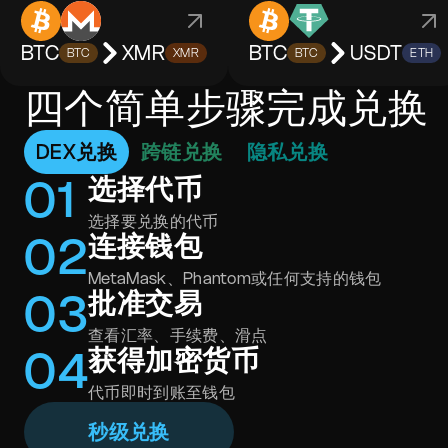
BTC
XMR
BTC
USDT
BTC
XMR
BTC
ETH
四个简单步骤完成兑换
DEX兑换
跨链兑换
隐私兑换
0
1
选择代币
选择要兑换的代币
0
2
连接钱包
MetaMask、Phantom或任何支持的钱包
0
3
批准交易
查看汇率、手续费、滑点
0
4
获得加密货币
代币即时到账至钱包
秒级兑换