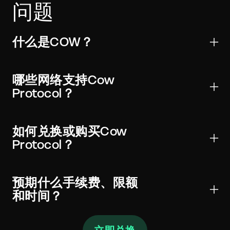
问题
什么是COW？
Cow Protocol是用于转账、交易和Web3应用的数字资
产。它受到主要钱包和交易所的广泛支持，可以全球发
哪些网络支持Cow
送并进行链上验证。
Protocol？
COW可能存在于一个或多个网络上。始终在钱包和小部
件中选择正确的网络（以及适用的合约）以避免资金损
如何兑换或购买Cow
失。
Protocol？
选择COW，输入金额，查看实时汇率和手续费，然后将
充值发送至显示的地址。经过所需确认后，Cow
预期什么手续费、限额
Protocol将发送至您的钱包。
和时间？
报价在发送前显示执行汇率、链上网络手续费和任何服
务费。最低金额随网络成本变化。大多数兑换在几分钟