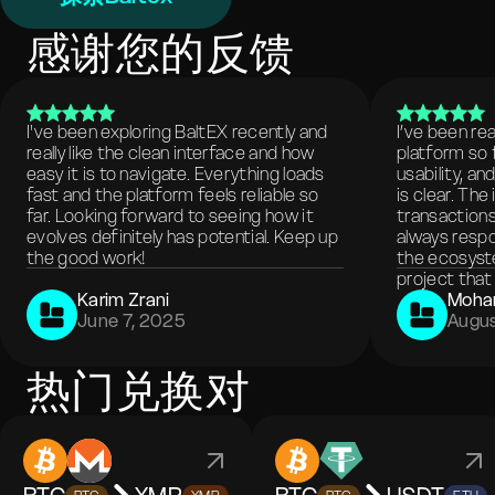
感谢您的反馈
I've been exploring BaltEX recently and
I’ve been re
really like the clean interface and how
platform so 
easy it is to navigate. Everything loads
usability, a
fast and the platform feels reliable so
is clear. The
far. Looking forward to seeing how it
transactions
evolves definitely has potential. Keep up
always respo
the good work!
the ecosyste
project that 
Karim Zrani
Moha
June 7, 2025
Augus
热门兑换对