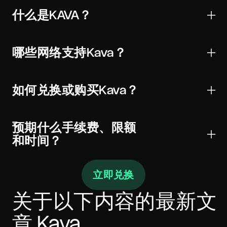
什么是KAVA？
Kava是用于转账、交易和Web3应用的数字资产。它受
到主要钱包和交易所的广泛支持，可以全球发送并进行
哪些网络支持Kava？
链上验证。
KAVA可能存在于一个或多个网络上。始终在钱包和小部
件中选择正确的网络（以及适用的合约）以避免资金损
如何兑换或购买Kava？
失。
选择KAVA，输入金额，查看实时汇率和手续费，然后将
充值发送至显示的地址。经过所需确认后，Kava将发送
预期什么手续费、限额
至您的钱包。
和时间？
报价在发送前显示执行汇率、链上网络手续费和任何服
立即兑换
务费。最低金额随网络成本变化。大多数兑换在几分钟
内完成，具体取决于确认次数和拥塞情况。如果目标网
络要求，请包含memo/标签。
关于以下内容的最新文
章
Kava