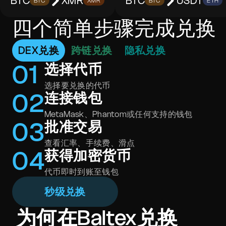
BTC
XMR
BTC
USDT
BTC
XMR
BTC
ETH
四个简单步骤完成兑换
DEX兑换
跨链兑换
隐私兑换
0
1
选择代币
选择要兑换的代币
0
2
连接钱包
MetaMask、Phantom或任何支持的钱包
0
3
批准交易
查看汇率、手续费、滑点
0
4
获得加密货币
代币即时到账至钱包
秒级兑换
为何在Baltex兑换