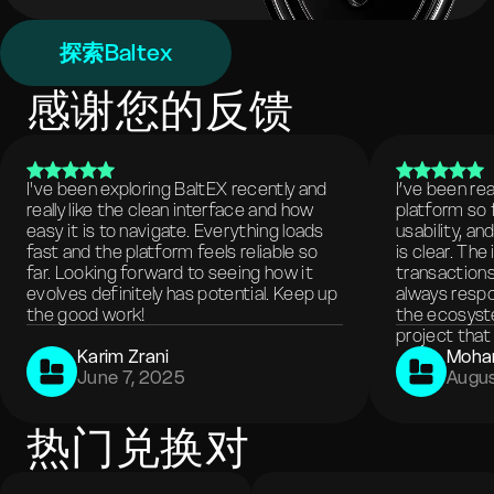
探索Baltex
感谢您的反馈
I've been exploring BaltEX recently and
I’ve been re
really like the clean interface and how
platform so 
easy it is to navigate. Everything loads
usability, a
fast and the platform feels reliable so
is clear. The
far. Looking forward to seeing how it
transactions
evolves definitely has potential. Keep up
always respo
the good work!
the ecosyste
project that 
Karim Zrani
Moha
June 7, 2025
Augus
热门兑换对