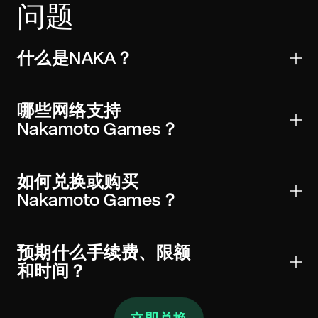
问题
什么是NAKA？
Nakamoto Games是用于转账、交易和Web3应用的数
字资产。它受到主要钱包和交易所的广泛支持，可以全
哪些网络支持
球发送并进行链上验证。
Nakamoto Games？
NAKA可能存在于一个或多个网络上。始终在钱包和小
部件中选择正确的网络（以及适用的合约）以避免资金
如何兑换或购买
损失。
Nakamoto Games？
选择NAKA，输入金额，查看实时汇率和手续费，然后
将充值发送至显示的地址。经过所需确认后，
预期什么手续费、限额
Nakamoto Games将发送至您的钱包。
和时间？
报价在发送前显示执行汇率、链上网络手续费和任何服
务费。最低金额随网络成本变化。大多数兑换在几分钟