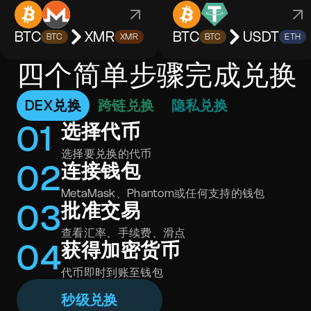
BTC
XMR
BTC
USDT
BTC
XMR
BTC
ETH
四个简单步骤完成兑换
DEX兑换
跨链兑换
隐私兑换
0
1
选择代币
选择要兑换的代币
0
2
连接钱包
MetaMask、Phantom或任何支持的钱包
0
3
批准交易
查看汇率、手续费、滑点
0
4
获得加密货币
代币即时到账至钱包
秒级兑换