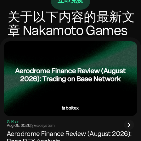
立即兑换
内完成，具体取决于确认次数和拥塞情况。如果目标网
络要求，请包含memo/标签。
关于以下内容的最新文
章
Nakamoto Games
G. Khan
Aug 05. 2026
|
Ecosystem
Aerodrome Finance Review (August 2026):