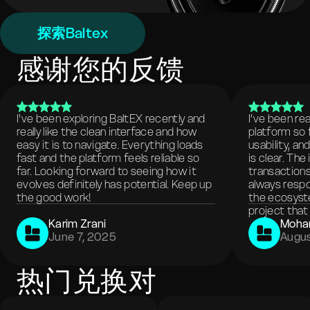
探索Baltex
感谢您的反馈
I've been exploring BaltEX recently and
I’ve been re
really like the clean interface and how
platform so 
easy it is to navigate. Everything loads
usability, a
fast and the platform feels reliable so
is clear. The
far. Looking forward to seeing how it
transactions
evolves definitely has potential. Keep up
always respo
the good work!
the ecosyste
project that 
Karim Zrani
Moha
June 7, 2025
Augus
热门兑换对