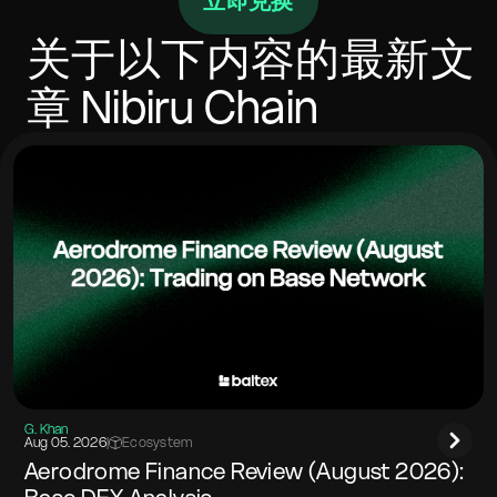
立即兑换
内完成，具体取决于确认次数和拥塞情况。如果目标网
络要求，请包含memo/标签。
关于以下内容的最新文
章
Nibiru Chain
G. Khan
Aug 05. 2026
|
Ecosystem
Aerodrome Finance Review (August 2026):