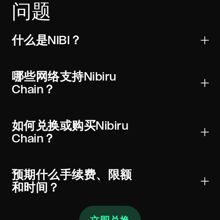
问题
什么是NIBI？
Nibiru Chain是用于转账、交易和Web3应用的数字资
产。它受到主要钱包和交易所的广泛支持，可以全球发
哪些网络支持Nibiru
送并进行链上验证。
Chain？
NIBI可能存在于一个或多个网络上。始终在钱包和小部
件中选择正确的网络（以及适用的合约）以避免资金损
如何兑换或购买Nibiru
失。
Chain？
选择NIBI，输入金额，查看实时汇率和手续费，然后将
充值发送至显示的地址。经过所需确认后，Nibiru Chain
预期什么手续费、限额
将发送至您的钱包。
和时间？
报价在发送前显示执行汇率、链上网络手续费和任何服
务费。最低金额随网络成本变化。大多数兑换在几分钟