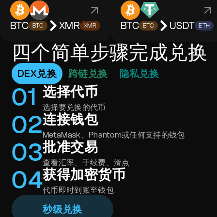
BTC
XMR
BTC
USDT
BTC
XMR
BTC
ETH
四个简单步骤完成兑换
DEX兑换
跨链兑换
隐私兑换
0
1
选择代币
选择要兑换的代币
0
2
连接钱包
MetaMask、Phantom或任何支持的钱包
0
3
批准交易
查看汇率、手续费、滑点
0
4
获得加密货币
代币即时到账至钱包
秒级兑换