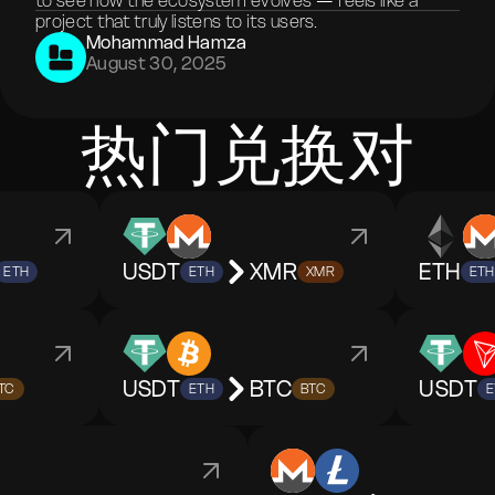
to see how the ecosystem evolves — feels like a
project that truly listens to its users.
Mohammad Hamza
August 30, 2025
热门兑换对
USDT
XMR
ETH
ETH
ETH
XMR
ETH
USDT
BTC
USDT
TC
ETH
BTC
E