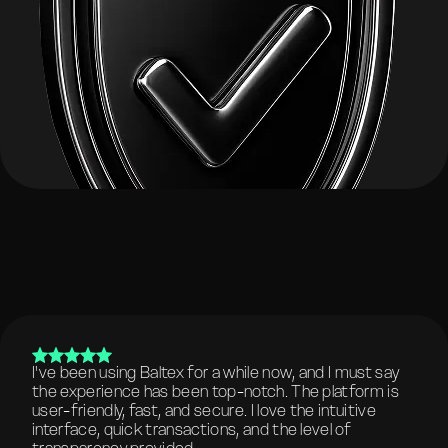
I've been using Baltex for a while now, and I must say
the experience has been top-notch. The platform is
user-friendly, fast, and secure. I love the intuitive
interface, quick transactions, and the level of