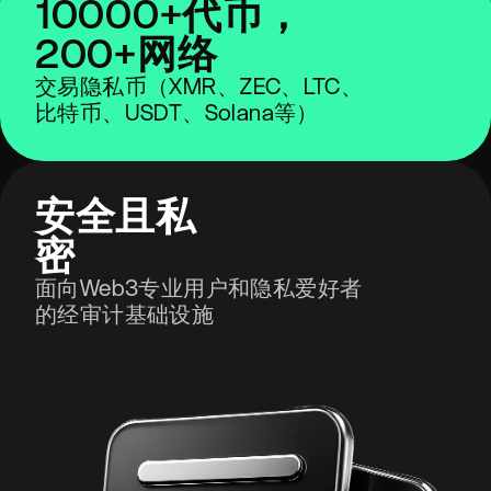
10000+代币，
200+网络
交易隐私币（XMR、ZEC、LTC、
比特币、USDT、Solana等）
安全且私
密
面向Web3专业用户和隐私爱好者
的经审计基础设施