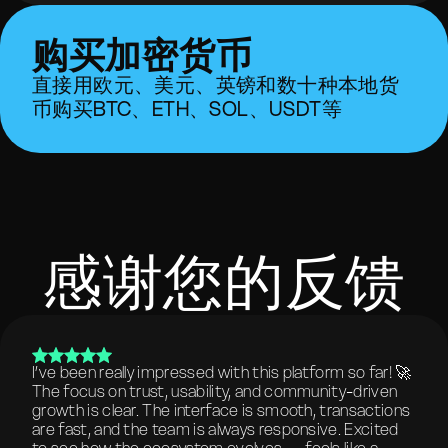
购买加密货币
直接用欧元、美元、英镑和数十种本地货
币购买BTC、ETH、SOL、USDT等
感谢您的反馈
I’ve been really impressed with this platform so far! 🚀
The focus on trust, usability, and community-driven
growth is clear. The interface is smooth, transactions
are fast, and the team is always responsive. Excited