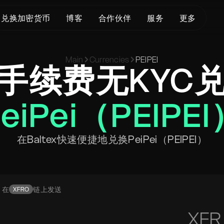
兑换加密货币
博客
合作伙伴
服务
更多
关于我们
Crypto Loans
支持
BTC 至 XMR
Main
Currencies
PEIPEI
KYC/AML
Bitcoin (BTC)
状态页面
手续费无KYC
BTC 至 USDT
服务条款
Ethereum (ETH)
词汇表
USDT 至 XMR
隐私政策
Monero (XMR)
常见问题
ETH 至 XMR
eiPei（PEIPE
风险披露
联系我们
ETH 至 BTC
帮助中心
XMR 至 BTC
在Baltex快速便捷地兑换PeiPei（PEIPEI）
BTC 至 ETH
SOL 至 BTC
USDT 至 BTC
在
链上发送
XFRO
XFR