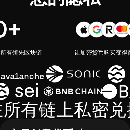
0+
问所有领先区块链
让加密货币购买变得
在所有链上私密兑