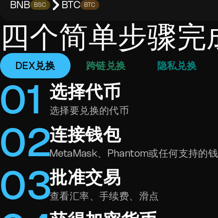
BNB
BTC
BSC
BTC
四个简单步骤完
DEX兑换
跨链兑换
隐私兑换
0
1
选择代币
选择要兑换的代币
0
2
连接钱包
MetaMask、Phantom或任何支持的
0
3
批准交易
查看汇率、手续费、滑点