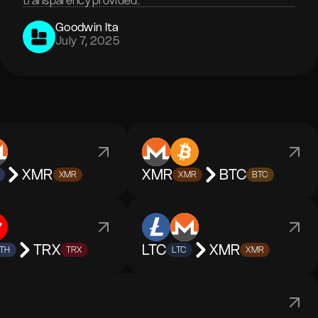
transparency provided.
Goodwin Ita
July 7, 2025
XMR
XMR
BTC
XMR
XMR
BTC
TRX
LTC
XMR
TH
TRX
LTC
XMR