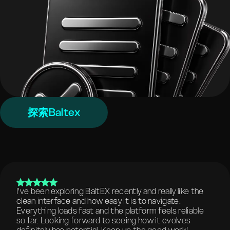
探索Baltex
I've been exploring BaltEX recently and really like the
clean interface and how easy it is to navigate.
Everything loads fast and the platform feels reliable
so far. Looking forward to seeing how it evolves