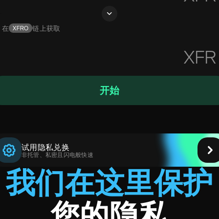
在
链上获取
XFRO
XFR
开始
试用隐私兑换
非托管、私密且闪电般快速
我们在这里保护
您的隐私