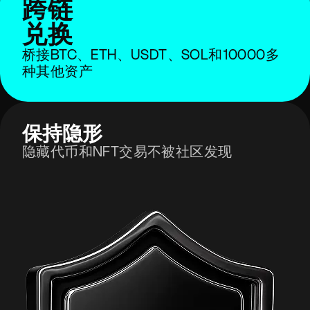
跨链
兑换
桥接BTC、ETH、USDT、SOL和10000多
种其他资产
保持隐形
隐藏代币和NFT交易不被社区发现