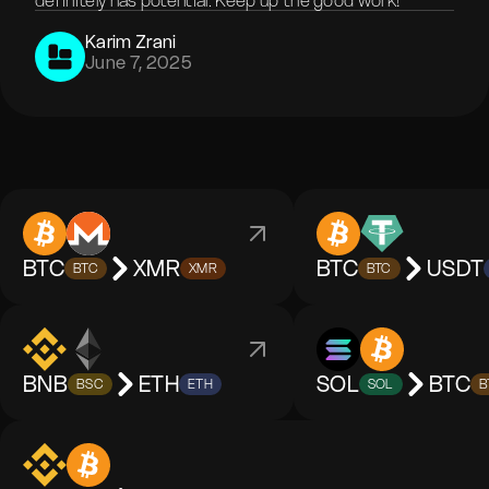
definitely has potential. Keep up the good work!
Karim Zrani
June 7, 2025
BTC
XMR
BTC
USDT
BTC
XMR
BTC
BNB
ETH
SOL
BTC
BSC
ETH
SOL
B