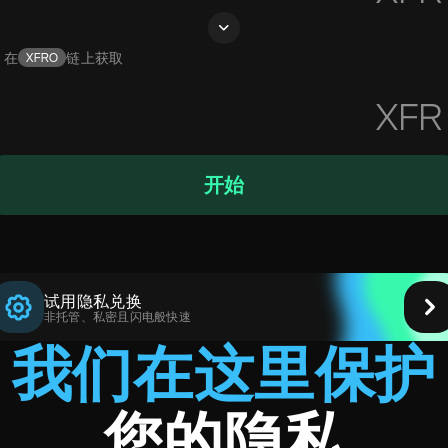
在
链上获取
XFRO
XFR
开始
试用隐私兑换
非托管、私密且闪电般快速
我们在这里保护
您的隐私