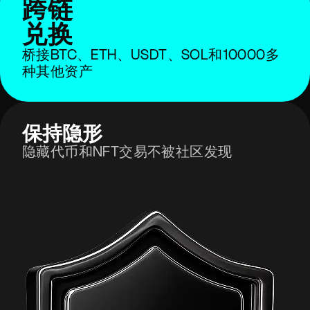
跨链
兑换
桥接BTC、ETH、USDT、SOL和10000多
种其他资产
保持隐形
隐藏代币和NFT交易不被社区发现