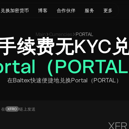
兑换加密货币
博客
合作伙伴
服务
更多
关于我们
Crypto Loans
支持
BTC 至 XMR
Main
Currencies
PORTAL
KYC/AML
Bitcoin (BTC)
状态页面
手续费无KYC
BTC 至 USDT
服务条款
Ethereum (ETH)
词汇表
USDT 至 XMR
隐私政策
Monero (XMR)
常见问题
ETH 至 XMR
ortal（PORTA
风险披露
联系我们
ETH 至 BTC
帮助中心
XMR 至 BTC
在Baltex快速便捷地兑换Portal（PORTAL）
BTC 至 ETH
SOL 至 BTC
USDT 至 BTC
在
链上发送
XFRO
XFR