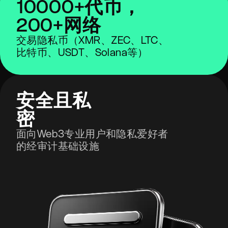
10000+代币，
200+网络
交易隐私币（XMR、ZEC、LTC、
比特币、USDT、Solana等）
安全且私
密
面向Web3专业用户和隐私爱好者
的经审计基础设施