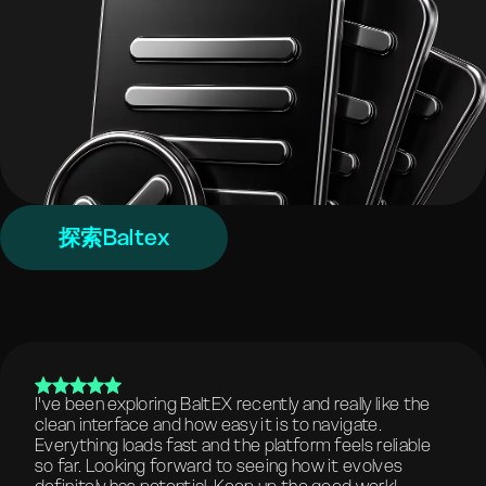
探索Baltex
I've been exploring BaltEX recently and really like the
clean interface and how easy it is to navigate.
Everything loads fast and the platform feels reliable
so far. Looking forward to seeing how it evolves