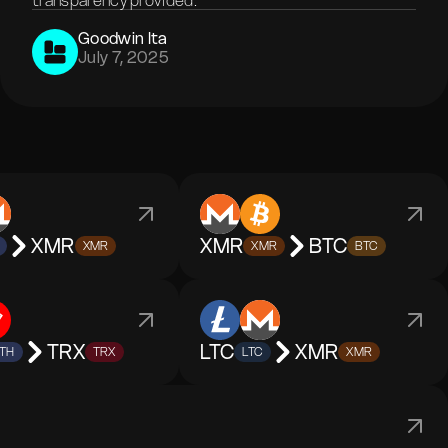
transparency provided.
Goodwin Ita
July 7, 2025
XMR
XMR
BTC
XMR
XMR
BTC
TRX
LTC
XMR
TH
TRX
LTC
XMR