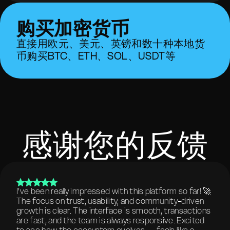
购买加密货币
直接用欧元、美元、英镑和数十种本地货
币购买BTC、ETH、SOL、USDT等
感谢您的反馈
I’ve been really impressed with this platform so far! 🚀
The focus on trust, usability, and community-driven
growth is clear. The interface is smooth, transactions
are fast, and the team is always responsive. Excited