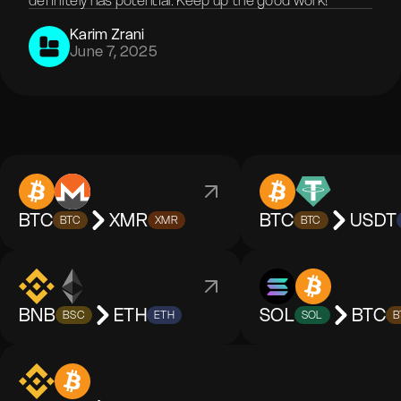
definitely has potential. Keep up the good work!
Karim Zrani
June 7, 2025
BTC
XMR
BTC
USDT
BTC
XMR
BTC
BNB
ETH
SOL
BTC
BSC
ETH
SOL
B