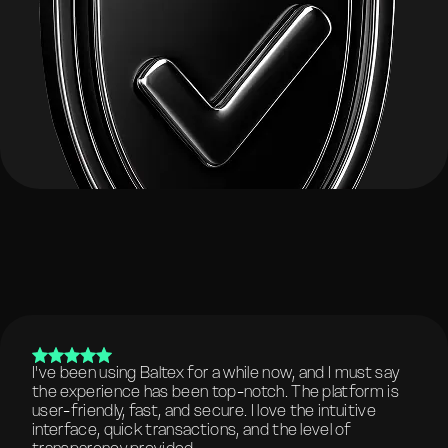
I've been using Baltex for a while now, and I must say
the experience has been top-notch. The platform is
user-friendly, fast, and secure. I love the intuitive
interface, quick transactions, and the level of