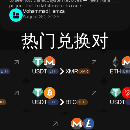
to see how the ecosystem evolves — feels like a
project that truly listens to its users.
Mohammad Hamza
August 30, 2025
热门兑换对
USDT
XMR
ETH
ETH
ETH
XMR
ETH
USDT
BTC
USDT
TC
ETH
BTC
E