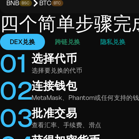
BNB
BTC
BSC
BTC
四个简单步骤完
DEX兑换
跨链兑换
隐私兑换
0
1
选择代币
选择要兑换的代币
0
2
连接钱包
MetaMask、Phantom或任何支持的
0
3
批准交易
查看汇率、手续费、滑点