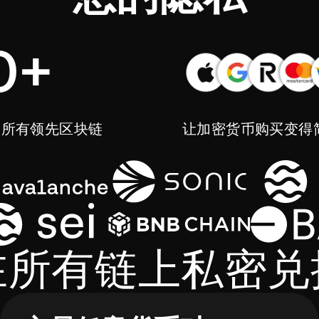
0+
问所有领先区块链
让加密货币购买变得
在所有链上私密兑