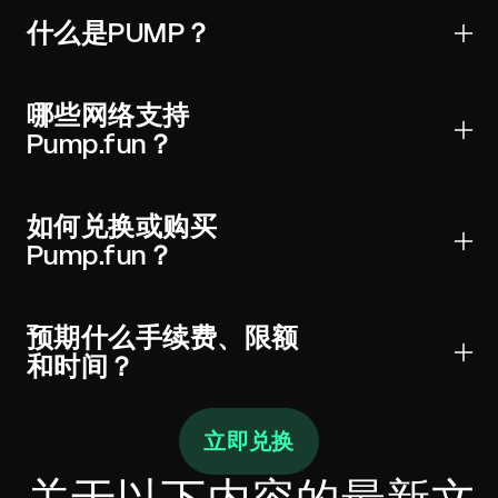
什么是PUMP？
Pump.fun是用于转账、交易和Web3应用的数字资产。
它受到主要钱包和交易所的广泛支持，可以全球发送并
哪些网络支持
进行链上验证。
Pump.fun？
PUMP可能存在于一个或多个网络上。始终在钱包和小
部件中选择正确的网络（以及适用的合约）以避免资金
如何兑换或购买
损失。
Pump.fun？
选择PUMP，输入金额，查看实时汇率和手续费，然后
将充值发送至显示的地址。经过所需确认后，Pump.fun
预期什么手续费、限额
将发送至您的钱包。
和时间？
报价在发送前显示执行汇率、链上网络手续费和任何服
立即兑换
务费。最低金额随网络成本变化。大多数兑换在几分钟
内完成，具体取决于确认次数和拥塞情况。如果目标网
络要求，请包含memo/标签。