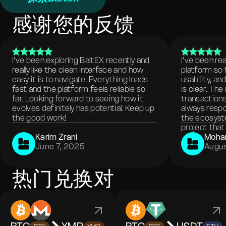
感谢您的反馈
I've been exploring BaltEX recently and
I’ve been re
really like the clean interface and how
platform so 
easy it is to navigate. Everything loads
usability, a
fast and the platform feels reliable so
is clear. The
far. Looking forward to seeing how it
transactions
evolves definitely has potential. Keep up
always respo
the good work!
the ecosyste
project that 
Karim Zrani
Moha
June 7, 2025
Augus
热门兑换对