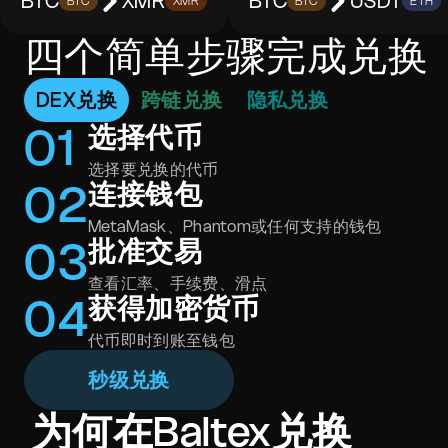
BTC
XMR
BTC
USDT
BTC
XMR
BTC
ETH
四个简单步骤完成兑换
DEX兑换
跨链兑换
隐私兑换
0
1
选择代币
选择要兑换的代币
0
2
连接钱包
MetaMask、Phantom或任何支持的钱包
0
3
批准交易
查看汇率、手续费、滑点
0
4
获得加密货币
代币即时到账至钱包
秒级兑换
为何在Baltex兑换