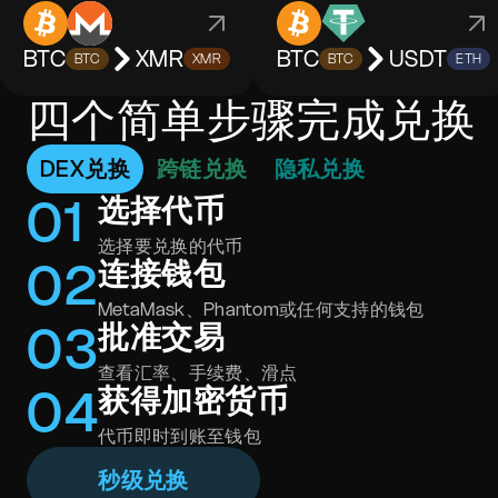
BTC
XMR
BTC
USDT
BTC
XMR
BTC
ETH
四个简单步骤完成兑换
DEX兑换
跨链兑换
隐私兑换
0
1
选择代币
选择要兑换的代币
0
2
连接钱包
MetaMask、Phantom或任何支持的钱包
0
3
批准交易
查看汇率、手续费、滑点
0
4
获得加密货币
代币即时到账至钱包
秒级兑换