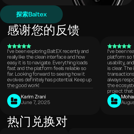
探索Baltex
感谢您的反馈
I've been exploring BaltEX recently and
I’ve been re
really like the clean interface and how
platform so 
easy it is to navigate. Everything loads
usability, a
fast and the platform feels reliable so
is clear. The
far. Looking forward to seeing how it
transactions
evolves definitely has potential. Keep up
always respo
the good work!
the ecosyste
project that 
Karim Zrani
Moha
June 7, 2025
Augus
热门兑换对