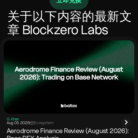
立即兑换
内完成，具体取决于确认次数和拥塞情况。如果目标网
络要求，请包含memo/标签。
关于以下内容的最新文
章
Blockzero Labs
G. Khan
Aug 05. 2026
|
Ecosystem
Aerodrome Finance Review (August 2026):