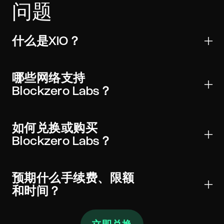
问题
什么是XIO？
Blockzero Labs是用于转账、交易和Web3应用的数字
资产。它受到主要钱包和交易所的广泛支持，可以全球
哪些网络支持
发送并进行链上验证。
Blockzero Labs？
XIO可能存在于一个或多个网络上。始终在钱包和小部
件中选择正确的网络（以及适用的合约）以避免资金损
如何兑换或购买
失。
Blockzero Labs？
选择XIO，输入金额，查看实时汇率和手续费，然后将
充值发送至显示的地址。经过所需确认后，Blockzero
预期什么手续费、限额
Labs将发送至您的钱包。
和时间？
报价在发送前显示执行汇率、链上网络手续费和任何服
务费。最低金额随网络成本变化。大多数兑换在几分钟