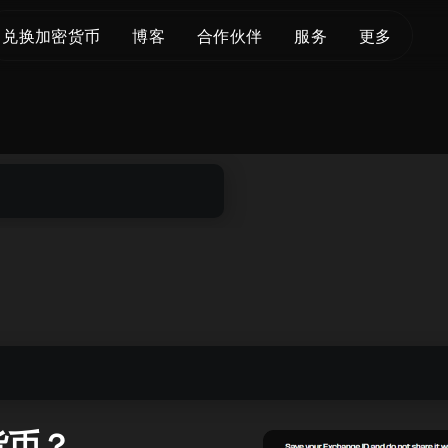
兑换加密货币
博客
合作伙伴
服务
更多
关于我们
Crypto Loans
支持
BTC 至 XMR
KYC/AML
Bitcoin (BTC)
状态页面
BTC 至 USDT
服务条款
Ethereum (ETH)
词汇表
USDT 至 XMR
隐私政策
Monero (XMR)
常见问题
ETH 至 XMR
风险披露
联系我们
ETH 至 BTC
帮助中心
XMR 至 BTC
BTC 至 ETH
SOL 至 BTC
USDT 至 BTC
货币？