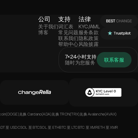
公司
支持
法律
关于我们
词汇表
KYC/AML
博客
常见问题
服务条款
联系我们
隐私政策
帮助中心
风险披露
7×24小时支持
联系客服
随时为您服务
coin(DOGE)
兑换
Cardano(ADA)
兑换
TRON(TRX)
兑换
Avalanche(AVAX)
SDT
至
USDC
SOL
至
BTC
SOL
至
ETH
BTC
至
LTC
BTC
至
XMR
ETH
至
XMR