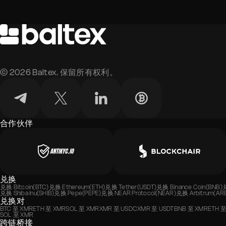
©
2026
Baltex. 保留所有权利。
合作伙伴
兑换
兑换
Bitcoin(BTC)
兑换
Ethereum(ETH)
兑换
Tether(USDT)
兑换
Binance Coin(BNB)
兑换
Shiba Inu(SHIB)
兑换
Pepe(PEPE)
兑换
NEAR Protocol(NEAR)
兑换
Arbitrum(AR
兑换对
BTC
至
XMR
ETH
至
XMR
SOL
至
XMR
XMR
至
USDC
XMR
至
USDT
BNB
至
XMR
ETH
SOL
至
XMR
跨链桥接