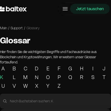
Jetzt tauschen
Main
/
Support
/
Glossary
Glossar
Hier finden Sie die wichtigsten Begriffe und Fachausdrücke aus
Blockchain und Kryptowährungen. Wir erweitern unser Glossar
fortlaufend.
A
B
C
D
E
F
G
H
I
J
K
L
M
N
O
P
Q
R
S
T
U
V
W
X
Y
Z