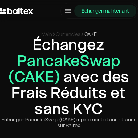
Échanger maintenant
Main
Currencies
CAKE
Échangez
PancakeSwap
(CAKE)
avec des
Frais Réduits et
sans KYC
Échangez PancakeSwap (CAKE) rapidement et sans tracas
sur Baltex