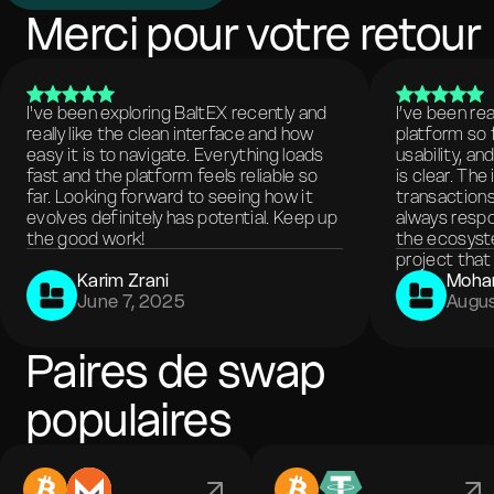
Merci pour votre retour
I've been exploring BaltEX recently and
I’ve been re
really like the clean interface and how
platform so 
easy it is to navigate. Everything loads
usability, a
fast and the platform feels reliable so
is clear. The
far. Looking forward to seeing how it
transactions
evolves definitely has potential. Keep up
always respo
the good work!
the ecosyste
project that 
Karim Zrani
Moha
June 7, 2025
Augus
Paires de swap
populaires