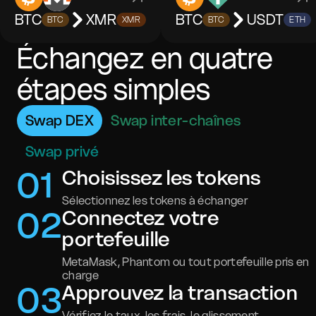
BTC
XMR
BTC
USDT
BTC
XMR
BTC
ETH
Échangez en quatre
étapes simples
Swap DEX
Swap inter-chaînes
Swap privé
0
1
Choisissez les tokens
Sélectionnez les tokens à échanger
0
2
Connectez votre
portefeuille
MetaMask, Phantom ou tout portefeuille pris en
charge
0
3
Approuvez la transaction
Vérifiez le taux, les frais, le glissement