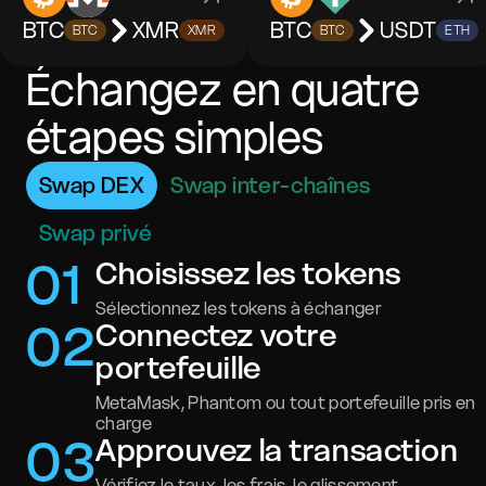
BTC
XMR
BTC
USDT
BTC
XMR
BTC
ETH
Échangez en quatre
étapes simples
Swap DEX
Swap inter-chaînes
Swap privé
0
1
Choisissez les tokens
Sélectionnez les tokens à échanger
0
2
Connectez votre
portefeuille
MetaMask, Phantom ou tout portefeuille pris en
charge
0
3
Approuvez la transaction
Vérifiez le taux, les frais, le glissement