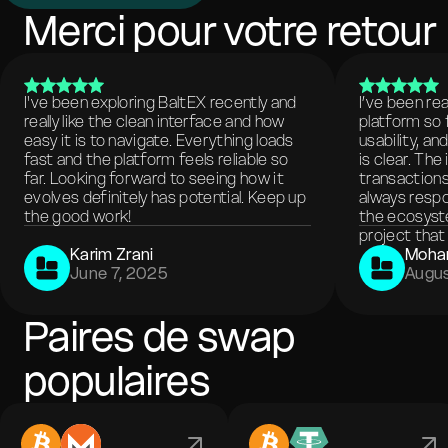
Merci pour votre retour
I've been exploring BaltEX recently and
I’ve been re
really like the clean interface and how
platform so 
easy it is to navigate. Everything loads
usability, a
fast and the platform feels reliable so
is clear. The
far. Looking forward to seeing how it
transactions
evolves definitely has potential. Keep up
always respo
the good work!
the ecosyste
project that 
Karim Zrani
Moha
June 7, 2025
Augus
Paires de swap
populaires