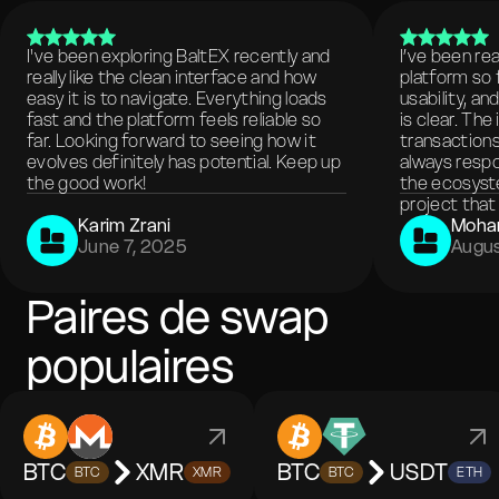
I've been exploring BaltEX recently and
I’ve been re
really like the clean interface and how
platform so 
easy it is to navigate. Everything loads
usability, a
fast and the platform feels reliable so
is clear. The
far. Looking forward to seeing how it
transactions
evolves definitely has potential. Keep up
always respo
the good work!
the ecosyste
project that 
Karim Zrani
Moha
June 7, 2025
Augus
Paires de swap
populaires
BTC
XMR
BTC
USDT
BTC
XMR
BTC
ETH