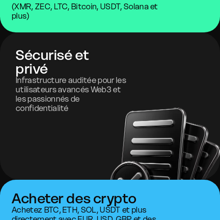
(XMR, ZEC, LTC, Bitcoin, USDT, Solana et
plus)
Sécurisé et
privé
Infrastructure auditée pour les
utilisateurs avancés Web3 et
les passionnés de
confidentialité
Acheter des crypto
Achetez BTC, ETH, SOL, USDT et plus
directement avec EUR, USD, GBP et des