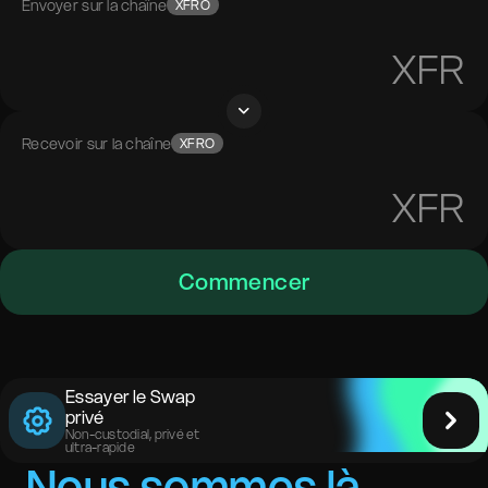
Envoyer sur la chaîne
XFRO
XFR
Recevoir sur la chaîne
XFRO
XFR
Commencer
Essayer le Swap
privé
Non-custodial, privé et
ultra-rapide
Nous sommes là