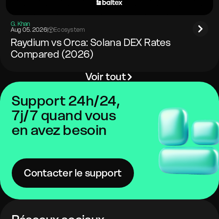
G. Khan
Aug 05. 2026
|
Ecosystem
Raydium vs Orca: Solana DEX Rates
Compared (2026)
Voir tout
Support 24h/24,
7j/7 quand vous
en avez besoin
Contacter le support