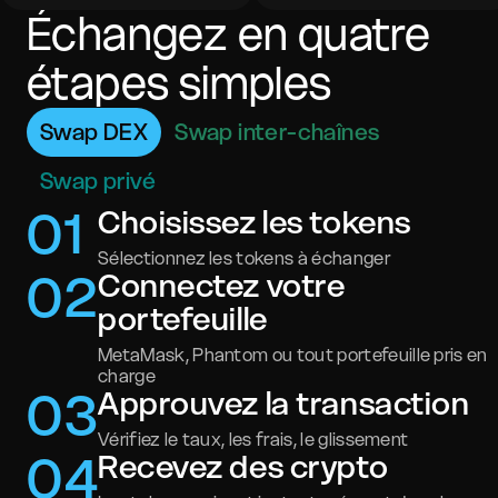
Échangez en quatre
étapes simples
Swap DEX
Swap inter-chaînes
Swap privé
0
1
Choisissez les tokens
Sélectionnez les tokens à échanger
0
2
Connectez votre
portefeuille
MetaMask, Phantom ou tout portefeuille pris en
charge
0
3
Approuvez la transaction
Vérifiez le taux, les frais, le glissement
0
4
Recevez des crypto