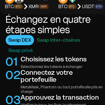
BTC
XMR
BTC
USDT
BTC
XMR
BTC
ETH
Échangez en quatre
étapes simples
Swap DEX
Swap inter-chaînes
Swap privé
0
1
Choisissez les tokens
Sélectionnez les tokens à échanger
0
2
Connectez votre
portefeuille
MetaMask, Phantom ou tout portefeuille pris en
charge
0
3
Approuvez la transaction
Vérifiez le taux, les frais, le glissement