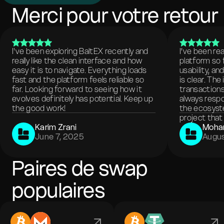
Merci pour votre retour
I've been exploring BaltEX recently and
I’ve been re
really like the clean interface and how
platform so 
easy it is to navigate. Everything loads
usability, a
fast and the platform feels reliable so
is clear. The
far. Looking forward to seeing how it
transactions
evolves definitely has potential. Keep up
always respo
the good work!
the ecosyste
project that 
Karim Zrani
Moha
June 7, 2025
Augus
Paires de swap
populaires