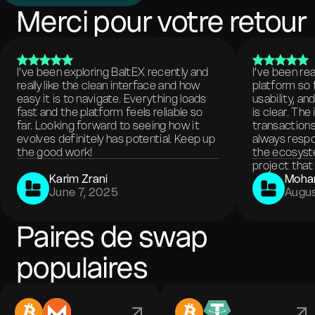
Merci pour votre retour
I've been exploring BaltEX recently and
I’ve been re
really like the clean interface and how
platform so 
easy it is to navigate. Everything loads
usability, a
fast and the platform feels reliable so
is clear. The
far. Looking forward to seeing how it
transactions
evolves definitely has potential. Keep up
always respo
the good work!
the ecosyste
project that 
Karim Zrani
Moha
June 7, 2025
Augus
Paires de swap
populaires