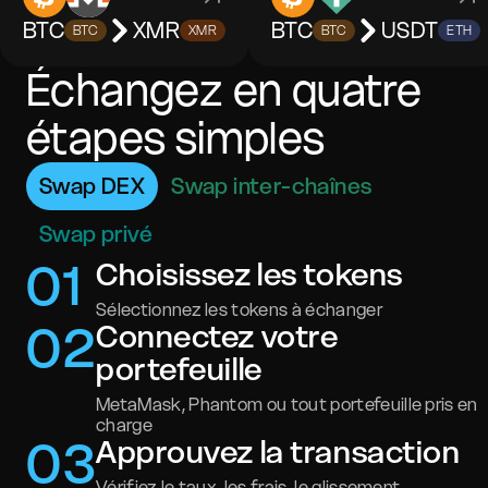
BTC
XMR
BTC
USDT
BTC
XMR
BTC
ETH
Échangez en quatre
étapes simples
Swap DEX
Swap inter-chaînes
Swap privé
0
1
Choisissez les tokens
Sélectionnez les tokens à échanger
0
2
Connectez votre
portefeuille
MetaMask, Phantom ou tout portefeuille pris en
charge
0
3
Approuvez la transaction
Vérifiez le taux, les frais, le glissement