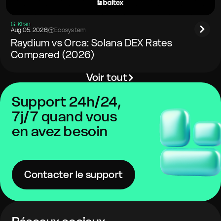
G. Khan
Aug 05. 2026
|
Ecosystem
Raydium vs Orca: Solana DEX Rates
Compared (2026)
Voir tout
Support 24h/24,
7j/7 quand vous
en avez besoin
Contacter le support