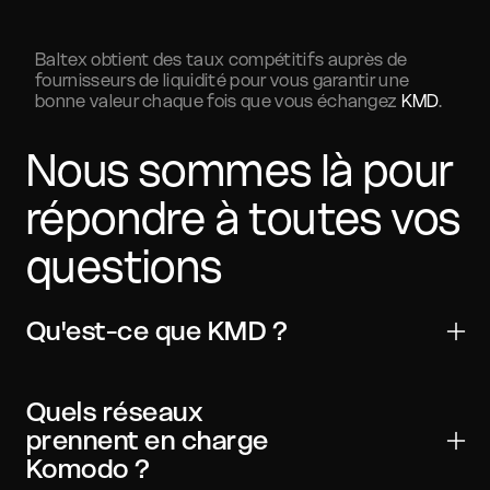
Baltex obtient des taux compétitifs auprès de
fournisseurs de liquidité pour vous garantir une
bonne valeur chaque fois que vous échangez
KMD
.
Nous sommes là pour
répondre à toutes vos
questions
Qu'est-ce que KMD ?
Komodo est un actif numérique utilisé pour les
transferts, le trading et les applications Web3. Il est
Quels réseaux
largement compatible avec les principaux
prennent en charge
portefeuilles et exchanges.
Komodo ?