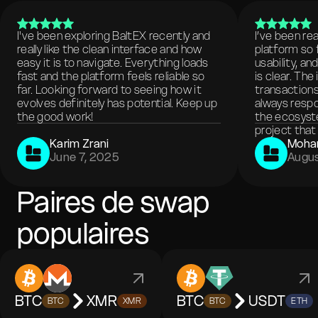
I've been exploring BaltEX recently and
I’ve been re
really like the clean interface and how
platform so 
easy it is to navigate. Everything loads
usability, a
fast and the platform feels reliable so
is clear. The
far. Looking forward to seeing how it
transactions
evolves definitely has potential. Keep up
always respo
the good work!
the ecosyste
project that 
Karim Zrani
Moha
June 7, 2025
Augus
Paires de swap
populaires
BTC
XMR
BTC
USDT
BTC
XMR
BTC
ETH