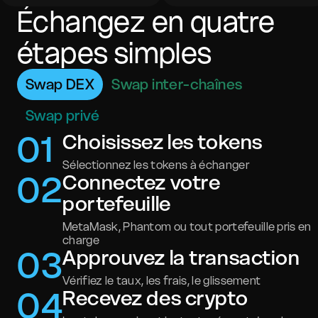
Échangez en quatre
étapes simples
Swap DEX
Swap inter-chaînes
Swap privé
0
1
Choisissez les tokens
Sélectionnez les tokens à échanger
0
2
Connectez votre
portefeuille
MetaMask, Phantom ou tout portefeuille pris en
charge
0
3
Approuvez la transaction
Vérifiez le taux, les frais, le glissement
0
4
Recevez des crypto