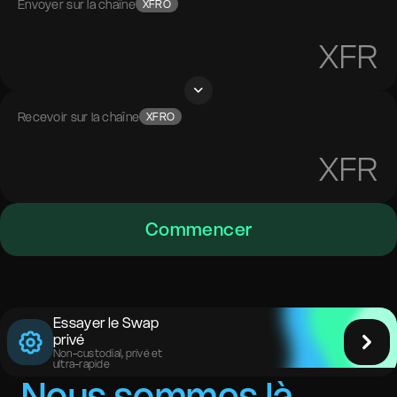
Envoyer sur la chaîne
XFRO
XFR
Recevoir sur la chaîne
XFRO
XFR
Commencer
Essayer le Swap
privé
Non-custodial, privé et
ultra-rapide
Nous sommes là