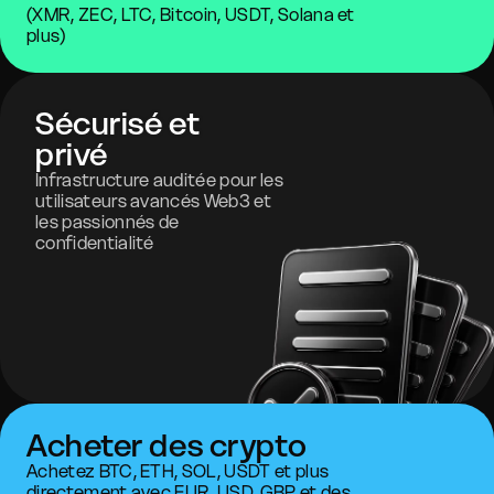
(XMR, ZEC, LTC, Bitcoin, USDT, Solana et
plus)
Sécurisé et
privé
Infrastructure auditée pour les
utilisateurs avancés Web3 et
les passionnés de
confidentialité
Acheter des crypto
Achetez BTC, ETH, SOL, USDT et plus
directement avec EUR, USD, GBP et des