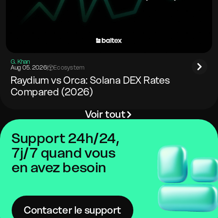
G. Khan
Aug 05. 2026
|
Ecosystem
Raydium vs Orca: Solana DEX Rates
Compared (2026)
Voir tout
Support 24h/24,
7j/7 quand vous
en avez besoin
Contacter le support