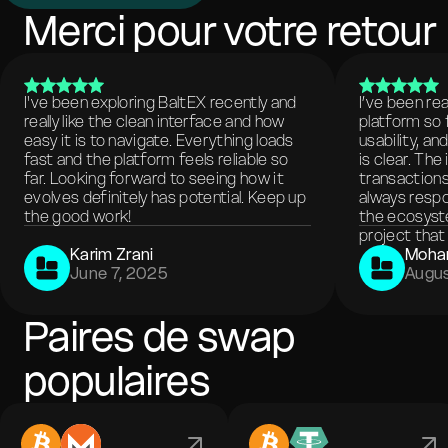
Merci pour votre retour
I've been exploring BaltEX recently and
I’ve been re
really like the clean interface and how
platform so 
easy it is to navigate. Everything loads
usability, a
fast and the platform feels reliable so
is clear. The
far. Looking forward to seeing how it
transactions
evolves definitely has potential. Keep up
always respo
the good work!
the ecosyste
project that 
Karim Zrani
Moha
June 7, 2025
Augus
Paires de swap
populaires