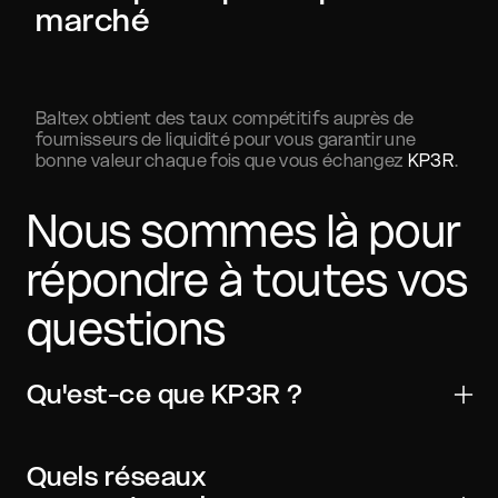
marché
Baltex obtient des taux compétitifs auprès de
fournisseurs de liquidité pour vous garantir une
bonne valeur chaque fois que vous échangez
KP3R
.
Nous sommes là pour
répondre à toutes vos
questions
Qu'est-ce que KP3R ?
Keep3rV1 est un actif numérique utilisé pour les
transferts, le trading et les applications Web3. Il est
Quels réseaux
largement compatible avec les principaux