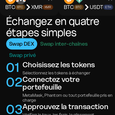
BTC
XMR
BTC
USDT
BTC
XMR
BTC
ETH
Échangez en quatre
étapes simples
Swap DEX
Swap inter-chaînes
Swap privé
0
1
Choisissez les tokens
Sélectionnez les tokens à échanger
0
2
Connectez votre
portefeuille
MetaMask, Phantom ou tout portefeuille pris en
charge
0
3
Approuvez la transaction
Vérifiez le taux, les frais, le glissement