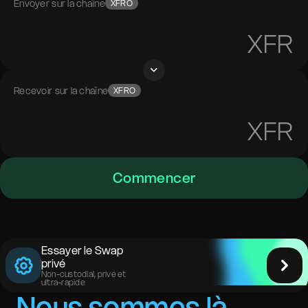
Envoyer sur la chaîne
XFRO
XFR
Recevoir sur la chaîne
XFRO
XFR
Commencer
Essayer le Swap
privé
Non-custodial, privé et
ultra-rapide
Nous sommes là