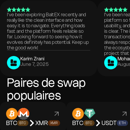
I've been exploring BaltEX recently and
I’ve been re
really like the clean interface and how
platform so 
easy it is to navigate. Everything loads
usability, a
fast and the platform feels reliable so
is clear. The
far. Looking forward to seeing how it
transactions
evolves definitely has potential. Keep up
always respo
the good work!
the ecosyste
project that 
Karim Zrani
Moha
June 7, 2025
Augus
Paires de swap
populaires
BTC
XMR
BTC
USDT
BTC
XMR
BTC
ETH