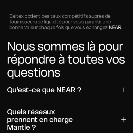
Baltex obtient des taux compétitifs auprès de
fournisseurs de liquidité pour vous garantir une
bonne valeur chaque fois que vous échangez
NEAR
.
Nous sommes là pour
répondre à toutes vos
questions
Qu'est-ce que NEAR ?
Mantle est un actif numérique utilisé pour les
transferts, le trading et les applications Web3. Il est
Quels réseaux
largement compatible avec les principaux
prennent en charge
portefeuilles et exchanges.
Mantle ?