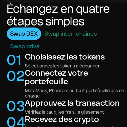
Échangez en quatre
étapes simples
Swap DEX
Swap inter-chaînes
Swap privé
0
1
Choisissez les tokens
Sélectionnez les tokens à échanger
0
2
Connectez votre
portefeuille
MetaMask, Phantom ou tout portefeuille pris en
charge
0
3
Approuvez la transaction
Vérifiez le taux, les frais, le glissement
0
4
Recevez des crypto