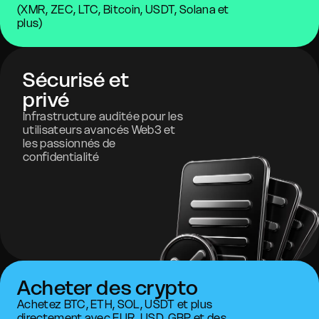
(XMR, ZEC, LTC, Bitcoin, USDT, Solana et
plus)
Sécurisé et
privé
Infrastructure auditée pour les
utilisateurs avancés Web3 et
les passionnés de
confidentialité
Acheter des crypto
Achetez BTC, ETH, SOL, USDT et plus
directement avec EUR, USD, GBP et des