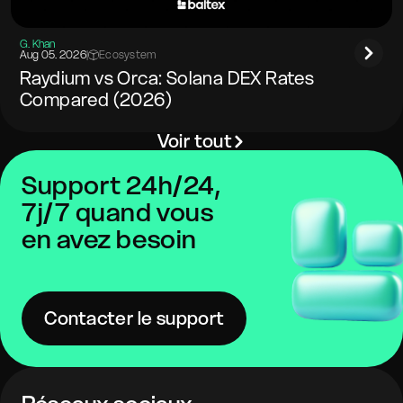
G. Khan
Aug 05. 2026
|
Ecosystem
Raydium vs Orca: Solana DEX Rates
Compared (2026)
Voir tout
Support 24h/24,
7j/7 quand vous
en avez besoin
Contacter le support