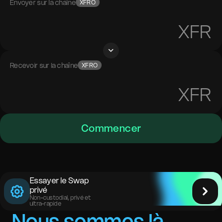
Envoyer sur la chaîne
XFRO
XFR
Recevoir sur la chaîne
XFRO
XFR
Commencer
Essayer le Swap
privé
Non-custodial, privé et
ultra-rapide
Nous sommes là