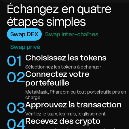
Échangez en quatre
étapes simples
Swap DEX
Swap inter-chaînes
Swap privé
0
1
Choisissez les tokens
Sélectionnez les tokens à échanger
0
2
Connectez votre
portefeuille
MetaMask, Phantom ou tout portefeuille pris en
charge
0
3
Approuvez la transaction
Vérifiez le taux, les frais, le glissement
0
4
Recevez des crypto