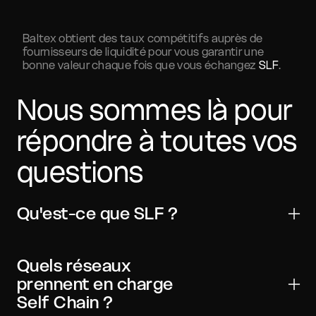
Baltex obtient des taux compétitifs auprès de
fournisseurs de liquidité pour vous garantir une
bonne valeur chaque fois que vous échangez
SLF
.
Nous sommes là pour
répondre à toutes vos
questions
Qu'est-ce que SLF ?
Self Chain est un actif numérique utilisé pour les
transferts, le trading et les applications Web3. Il est
Quels réseaux
largement compatible avec les principaux
prennent en charge
portefeuilles et exchanges.
Self Chain ?