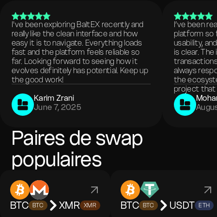
I've been exploring BaltEX recently and
I’ve been re
really like the clean interface and how
platform so 
easy it is to navigate. Everything loads
usability, a
fast and the platform feels reliable so
is clear. The
far. Looking forward to seeing how it
transactions
evolves definitely has potential. Keep up
always respo
the good work!
the ecosyste
project that 
Karim Zrani
Moha
June 7, 2025
Augus
Paires de swap
populaires
BTC
XMR
BTC
USDT
BTC
XMR
BTC
ETH