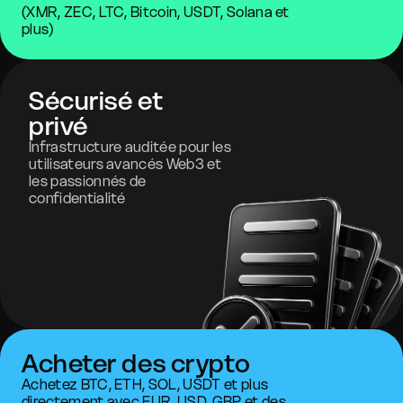
(XMR, ZEC, LTC, Bitcoin, USDT, Solana et
plus)
Sécurisé et
privé
Infrastructure auditée pour les
utilisateurs avancés Web3 et
les passionnés de
confidentialité
Acheter des crypto
Achetez BTC, ETH, SOL, USDT et plus
directement avec EUR, USD, GBP et des