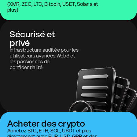
(XMR, ZEC, LTC, Bitcoin, USDT, Solana et
plus)
Sécurisé et
privé
Infrastructure auditée pour les
utilisateurs avancés Web3 et
les passionnés de
confidentialité
Acheter des crypto
Achetez BTC, ETH, SOL, USDT et plus
directement avec EUR, USD, GBP et des