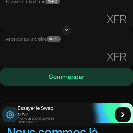
Envoyer sur la chaîne
XFRO
XFR
Recevoir sur la chaîne
XFRO
XFR
Commencer
Essayer le Swap
privé
Non-custodial, privé et
ultra-rapide
Nous sommes là