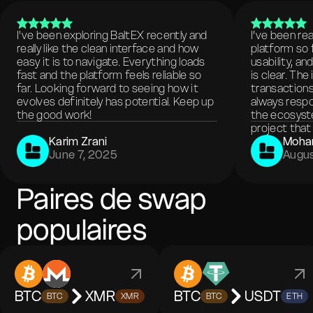
I've been exploring BaltEX recently and
I’ve been re
really like the clean interface and how
platform so 
easy it is to navigate. Everything loads
usability, a
fast and the platform feels reliable so
is clear. The
far. Looking forward to seeing how it
transactions
evolves definitely has potential. Keep up
always respo
the good work!
the ecosyste
project that 
Karim Zrani
Moha
June 7, 2025
Augus
Paires de swap
populaires
BTC
XMR
BTC
USDT
BTC
XMR
BTC
ETH