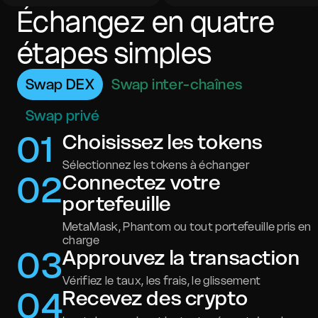
Échangez en quatre
étapes simples
Swap DEX
Swap inter-chaînes
Swap privé
0
1
Choisissez les tokens
Sélectionnez les tokens à échanger
0
2
Connectez votre
portefeuille
MetaMask, Phantom ou tout portefeuille pris en
charge
0
3
Approuvez la transaction
Vérifiez le taux, les frais, le glissement
0
4
Recevez des crypto