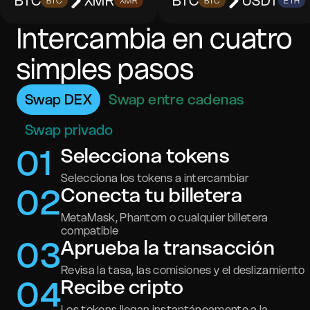
BTC
XMR
BTC
USDT
BTC
XMR
BTC
ETH
Intercambia en cuatro
simples pasos
Swap DEX
Swap entre cadenas
Swap privado
0
1
Selecciona tokens
Selecciona los tokens a intercambiar
0
2
Conecta tu billetera
MetaMask, Phantom o cualquier billetera
compatible
0
3
Aprueba la transacción
Revisa la tasa, las comisiones y el deslizamiento
0
4
Recibe cripto
Los tokens llegan instantáneamente a la