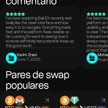
comentario
I've been exploring BaltEX recently and
I’ve been re
really like the clean interface and how
platform so 
easy it is to navigate. Everything loads
usability, a
fast and the platform feels reliable so
is clear. The
far. Looking forward to seeing how it
transactions
evolves definitely has potential. Keep up
always respo
the good work!
the ecosyste
project that 
Karim Zrani
Moha
June 7, 2025
Augus
Pares de swap
populares