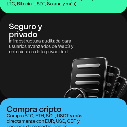
LTC, Bitcoin, USDT, Solana y más)
Seguro y
privado
Infraestructura auditada para
usuarios avanzados de Web3 y
entusiastas de la privacidad
Compra cripto
Compra BTC, ETH, SOL, USDT y más
directamente con EUR, USD, GBP y
docenas de monedas locales