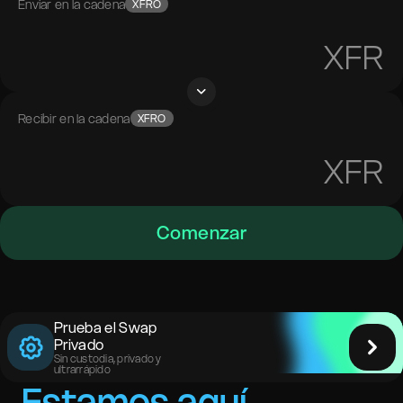
Enviar en la cadena
XFRO
XFR
Recibir en la cadena
XFRO
XFR
Comenzar
Prueba el Swap
Privado
Sin custodia, privado y
ultrarrápido
Estamos aquí