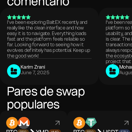
comentario
I've been exploring BaltEX recently and
I’ve been re
really like the clean interface and how
platform so 
easy it is to navigate. Everything loads
usability, a
fast and the platform feels reliable so
is clear. The
far. Looking forward to seeing how it
transactions
evolves definitely has potential. Keep up
always respo
the good work!
the ecosyste
project that 
Karim Zrani
Moha
June 7, 2025
Augus
Pares de swap
populares