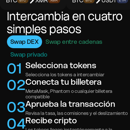
BTC
XMR
BTC
USDT
BTC
XMR
BTC
ETH
Intercambia en cuatro
simples pasos
Swap DEX
Swap entre cadenas
Swap privado
0
1
Selecciona tokens
Selecciona los tokens a intercambiar
0
2
Conecta tu billetera
MetaMask, Phantom o cualquier billetera
compatible
0
3
Aprueba la transacción
Revisa la tasa, las comisiones y el deslizamiento
0
4
Recibe cripto
Los tokens llegan instantáneamente a la