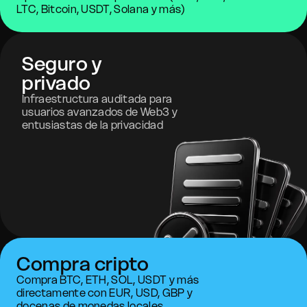
LTC, Bitcoin, USDT, Solana y más)
Seguro y
privado
Infraestructura auditada para
usuarios avanzados de Web3 y
entusiastas de la privacidad
Compra cripto
Compra BTC, ETH, SOL, USDT y más
directamente con EUR, USD, GBP y
docenas de monedas locales