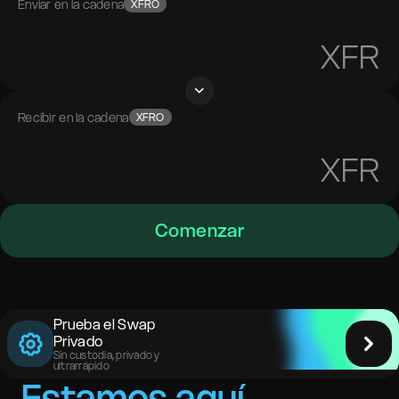
Enviar en la cadena
XFRO
XFR
Recibir en la cadena
XFRO
XFR
Comenzar
Prueba el Swap
Privado
Sin custodia, privado y
ultrarrápido
Estamos aquí