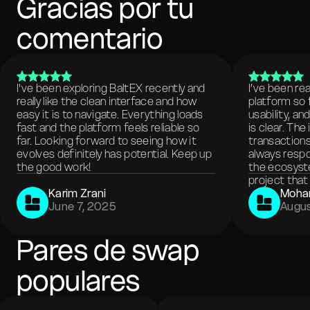
Gracias por tu
comentario
I've been exploring BaltEX recently and
I’ve been re
really like the clean interface and how
platform so 
easy it is to navigate. Everything loads
usability, a
fast and the platform feels reliable so
is clear. The
far. Looking forward to seeing how it
transactions
evolves definitely has potential. Keep up
always respo
the good work!
the ecosyste
project that 
Karim Zrani
Moha
June 7, 2025
Augus
Pares de swap
populares