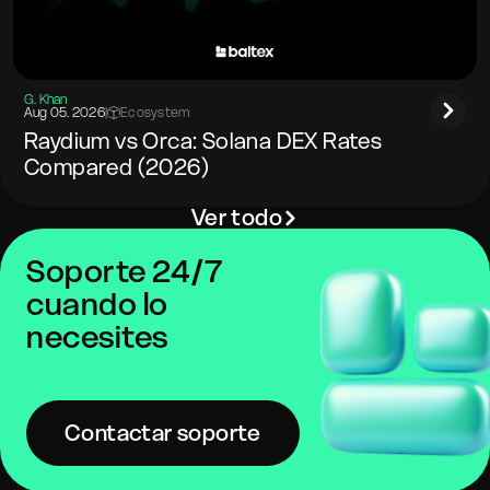
G. Khan
Aug 05. 2026
|
Ecosystem
Raydium vs Orca: Solana DEX Rates
Compared (2026)
Ver todo
Soporte 24/7
cuando lo
necesites
Contactar soporte