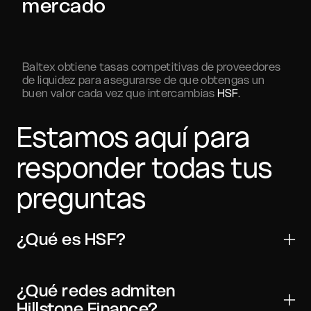
mercado
Baltex obtiene tasas competitivas de proveedores
de liquidez para asegurarse de que obtengas un
buen valor cada vez que intercambias
HSF
.
Estamos aquí para
responder todas tus
preguntas
¿Qué es HSF?
Hillstone Finance es un activo digital utilizado para
transferencias, trading y aplicaciones Web3. Es
¿Qué redes admiten
ampliamente compatible con las principales billeteras
Hillstone Finance?