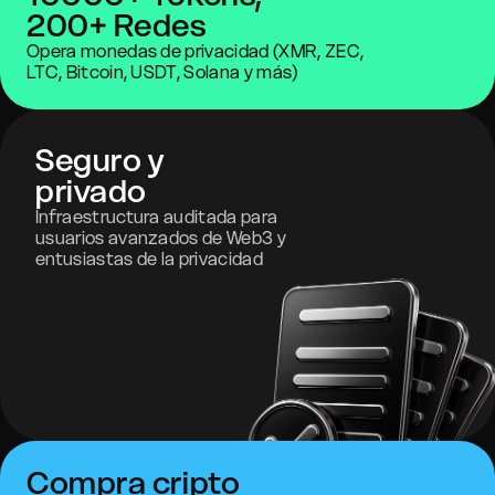
200+ Redes
Opera monedas de privacidad (XMR, ZEC,
LTC, Bitcoin, USDT, Solana y más)
Seguro y
privado
Infraestructura auditada para
usuarios avanzados de Web3 y
entusiastas de la privacidad
Compra cripto