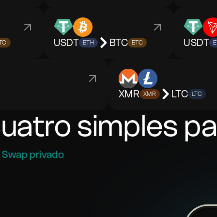
USDT
BTC
USDT
TC
ETH
BTC
E
XMR
LTC
XMR
LTC
cuatro simples p
Swap privado