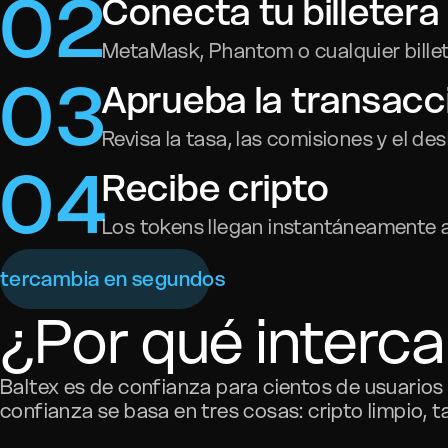
0
2
Conecta tu billetera
MetaMask, Phantom o cualquier bille
0
3
Aprueba la transacc
Revisa la tasa, las comisiones y el de
0
4
Recibe cripto
Los tokens llegan instantáneamente a 
ntercambia en segundos
¿Por qué interc
Baltex es de confianza para cientos de usuario
confianza se basa en tres cosas: cripto limpio, t