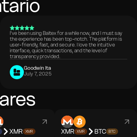
tario
I've been using Baltex for a while now, and I must say
the experience has been top-notch. The platform is
user-friendly, fast, and secure. I love the intuitive
interface, quick transactions, and the level of
transparency provided.
Goodwin Ita
July 7, 2025
ares
XMR
XMR
BTC
XMR
XMR
BTC