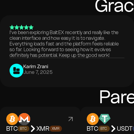
Grac
I've been exploring BaltEX recently and really like the
clean interface and how easy it is to navigate.
Everything loads fast and the platform feels reliable
so far. Looking forward to seeing how it evolves
definitely has potential. Keep up the good work!
Karim Zrani
June 7, 2025
Par
BTC
XMR
BTC
USDT
BTC
XMR
BTC