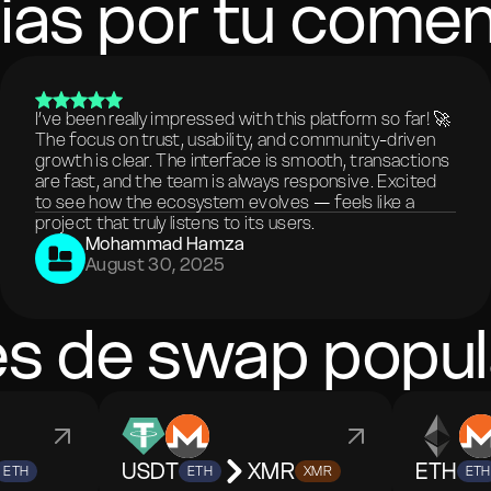
ias por tu comen
I’ve been really impressed with this platform so far! 🚀
The focus on trust, usability, and community-driven
growth is clear. The interface is smooth, transactions
are fast, and the team is always responsive. Excited
to see how the ecosystem evolves — feels like a
project that truly listens to its users.
Mohammad Hamza
August 30, 2025
es de swap popul
USDT
XMR
ETH
ETH
ETH
XMR
ETH