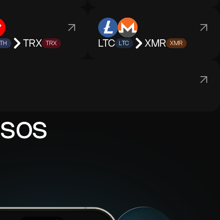
TRX
LTC
XMR
TH
TRX
LTC
XMR
asos