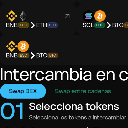
BNB
ETH
SOL
BTC
BSC
ETH
SOL
B
BNB
BTC
BSC
BTC
Intercambia en 
Swap DEX
Swap entre cadenas
0
1
Selecciona tokens
Selecciona los tokens a intercambiar