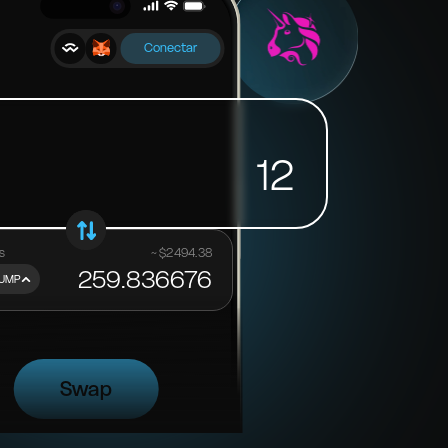
Conectar
12
s
~ $
2494.38
259.836676
UMP
altex?
Swap