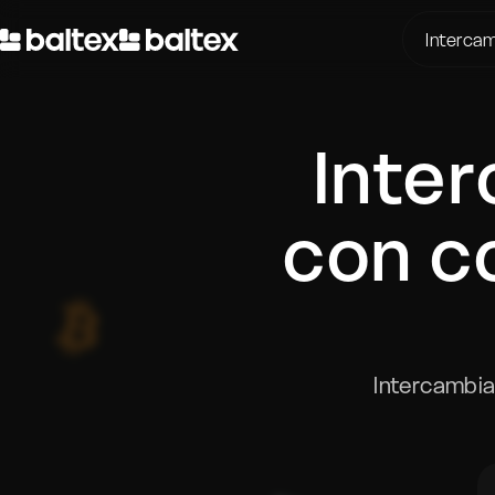
Intercam
S
BTC a 
K
Inte
BTC a 
T
USDT a
P
ETH a 
con c
D
ETH a 
XMR a 
BTC a 
SOL a 
Intercambia
USDT a