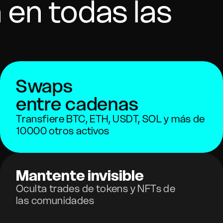
 en todas las
Swaps
entre cadenas
Transfiere BTC, ETH, USDT, SOL y más de
10000 otros activos
Mantente invisible
Oculta trades de tokens y NFTs de
las comunidades