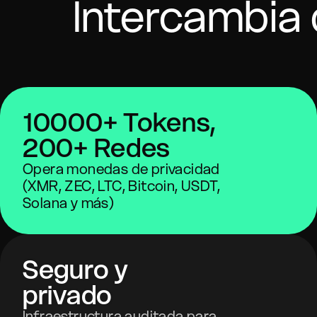
Intercambia 
10000+ Tokens,
200+ Redes
Opera monedas de privacidad
(XMR, ZEC, LTC, Bitcoin, USDT,
Solana y más)
Seguro y
privado
Infraestructura auditada para