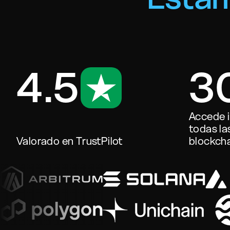
4.5
3
Accede 
todas la
Valorado en TrustPilot
blockch