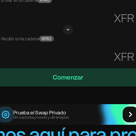
Enviar en la cadena
XFRO
XFR
Recibir en la cadena
XFRO
XFR
Comenzar
Prueba el Swap Privado
Sin custodia, privado y ultrarrápido
os aquí para pr