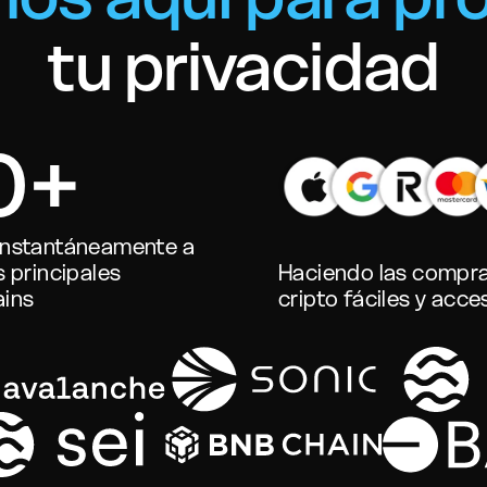
tu privacidad
0+
instantáneamente a
s principales
Haciendo las compr
ains
cripto fáciles y acce