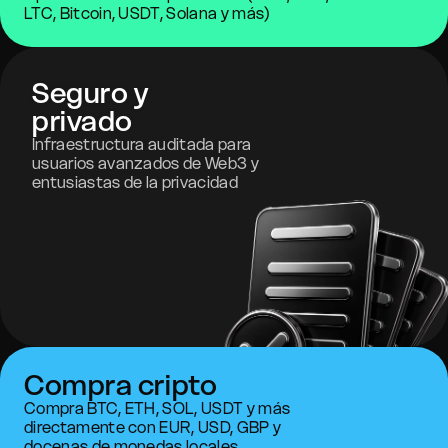
LTC, Bitcoin, USDT, Solana y más)
Seguro y
privado
Infraestructura auditada para
usuarios avanzados de Web3 y
entusiastas de la privacidad
Compra cripto
Compra BTC, ETH, SOL, USDT y más
directamente con EUR, USD, GBP y
docenas de monedas locales