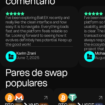
comentario
I've been exploring BaltEX recently and
I’ve been re
really like the clean interface and how
platform so 
easy it is to navigate. Everything loads
usability, a
fast and the platform feels reliable so
is clear. The
far. Looking forward to seeing how it
transactions
evolves definitely has potential. Keep up
always respo
the good work!
the ecosyste
project that 
Karim Zrani
Moha
June 7, 2025
Augus
Pares de swap
populares