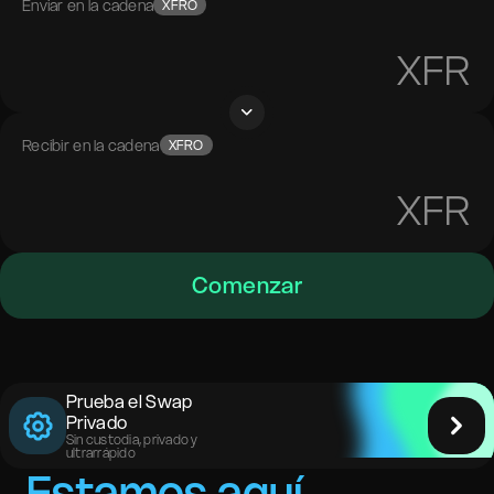
Enviar en la cadena
XFRO
XFR
Recibir en la cadena
XFRO
XFR
Comenzar
Prueba el Swap
Privado
Sin custodia, privado y
ultrarrápido
Estamos aquí