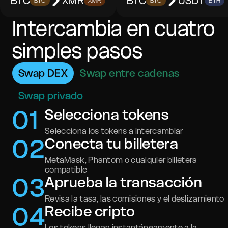
BTC
XMR
BTC
USDT
BTC
XMR
BTC
ETH
Intercambia en cuatro
simples pasos
Swap DEX
Swap entre cadenas
Swap privado
0
1
Selecciona tokens
Selecciona los tokens a intercambiar
0
2
Conecta tu billetera
MetaMask, Phantom o cualquier billetera
compatible
0
3
Aprueba la transacción
Revisa la tasa, las comisiones y el deslizamiento
0
4
Recibe cripto
Los tokens llegan instantáneamente a la