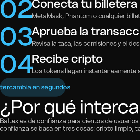
0
2
Conecta tu billetera
MetaMask, Phantom o cualquier bille
0
3
Aprueba la transacc
Revisa la tasa, las comisiones y el de
0
4
Recibe cripto
Los tokens llegan instantáneamente a 
ntercambia en segundos
¿Por qué interc
Baltex es de confianza para cientos de usuario
confianza se basa en tres cosas: cripto limpio, t