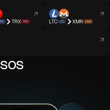
TRX
LTC
XMR
TH
TRX
LTC
XMR
asos