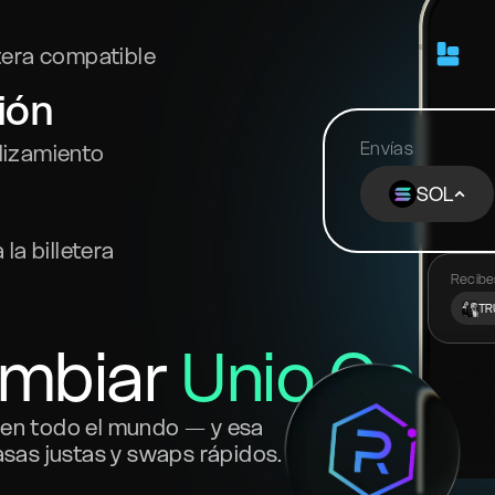
tera compatible
ión
Envías
slizamiento
SOL
la billetera
Recibe
TR
ambiar
Unio Coin
s en todo el mundo — y esa
asas justas y swaps rápidos.