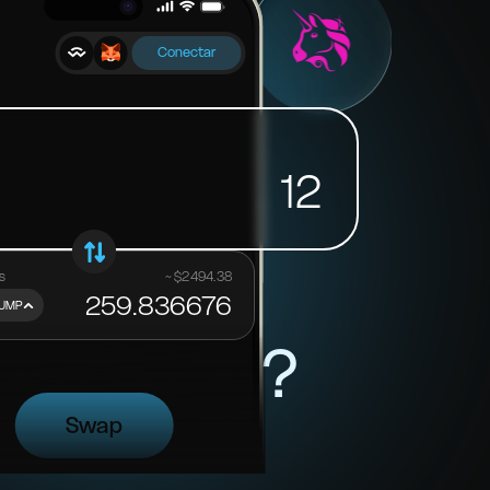
Conectar
12
s
~ $
2494.38
259.836676
UMP
en Baltex?
Swap