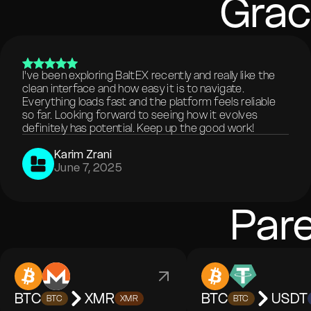
Grac
I've been exploring BaltEX recently and really like the
clean interface and how easy it is to navigate.
Everything loads fast and the platform feels reliable
so far. Looking forward to seeing how it evolves
definitely has potential. Keep up the good work!
Karim Zrani
June 7, 2025
Par
BTC
XMR
BTC
USDT
BTC
XMR
BTC