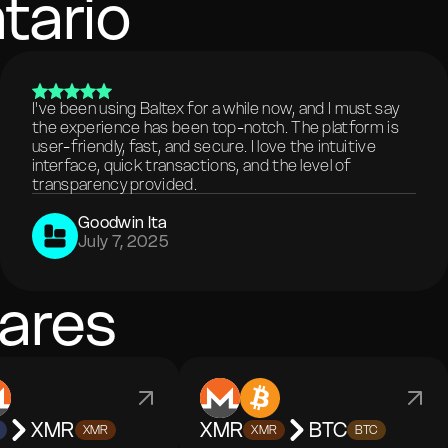
tario
I've been using Baltex for a while now, and I must say
the experience has been top-notch. The platform is
user-friendly, fast, and secure. I love the intuitive
interface, quick transactions, and the level of
transparency provided.
Goodwin Ita
July 7, 2025
ares
XMR
XMR
BTC
XMR
XMR
BTC