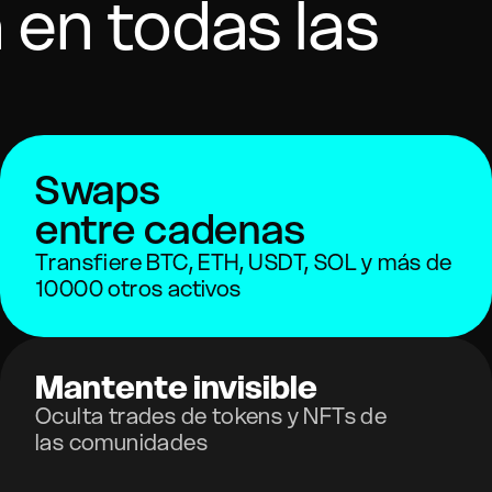
 en todas las
Swaps
entre cadenas
Transfiere BTC, ETH, USDT, SOL y más de
10000 otros activos
Mantente invisible
Oculta trades de tokens y NFTs de
las comunidades