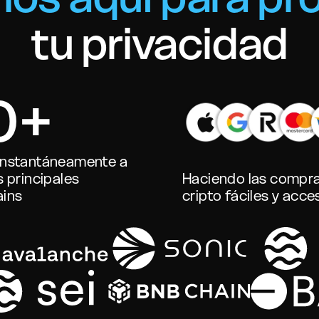
tu privacidad
0+
instantáneamente a
s principales
Haciendo las compr
ains
cripto fáciles y acce