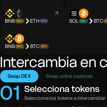
BNB
ETH
SOL
BTC
BSC
ETH
SOL
B
BNB
BTC
BSC
BTC
Intercambia en 
Swap DEX
Swap entre cadenas
0
1
Selecciona tokens
Selecciona los tokens a intercambiar