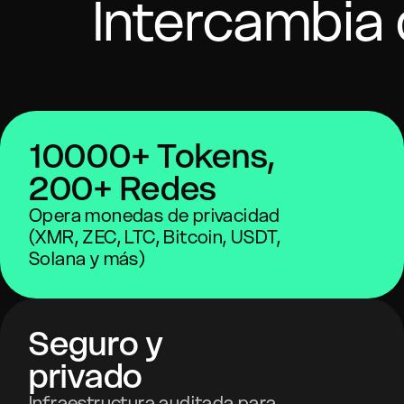
Intercambia 
10000+ Tokens,
200+ Redes
Opera monedas de privacidad
(XMR, ZEC, LTC, Bitcoin, USDT,
Solana y más)
Seguro y
privado
Infraestructura auditada para