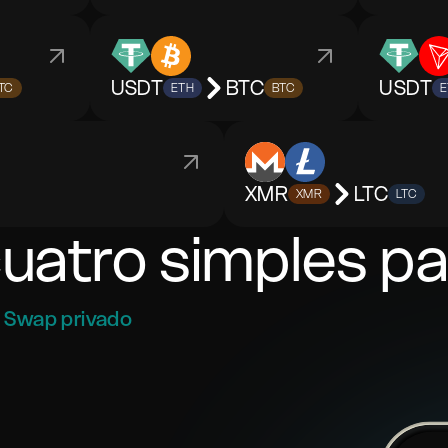
USDT
BTC
USDT
TC
ETH
BTC
E
XMR
LTC
XMR
LTC
cuatro simples p
Swap privado