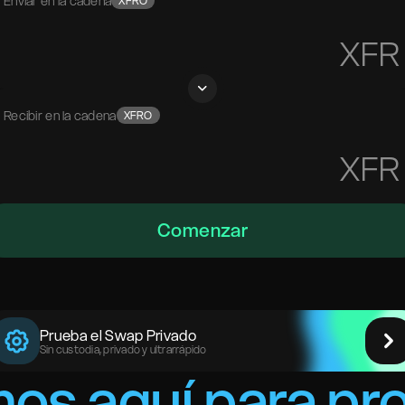
Enviar en la cadena
XFRO
XFR
Recibir en la cadena
XFRO
XFR
Comenzar
Prueba el Swap Privado
Sin custodia, privado y ultrarrápido
os aquí para pr