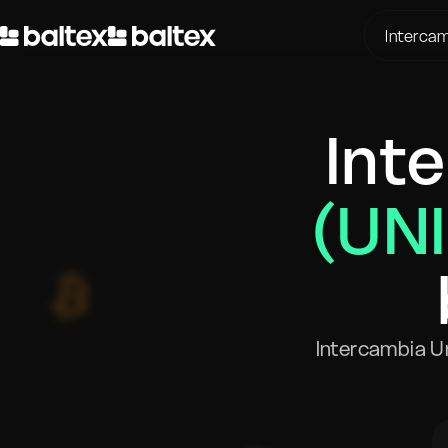
Intercam
S
BTC a 
K
Int
BTC a 
T
USDT a
P
ETH a 
(UN
D
ETH a 
XMR a 
BTC a 
SOL a 
Intercambia U
USDT a