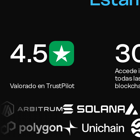
4.5
3
Accede 
todas la
Valorado en TrustPilot
blockch