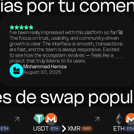
ias por tu comen
I’ve been really impressed with this platform so far! 🚀
The focus on trust, usability, and community-driven
growth is clear. The interface is smooth, transactions
are fast, and the team is always responsive. Excited
to see how the ecosystem evolves — feels like a
project that truly listens to its users.
Mohammad Hamza
August 30, 2025
es de swap popul
USDT
XMR
ETH
ETH
ETH
XMR
ETH