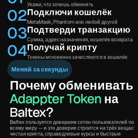
Укажи, что хочешь обменять
0
2
Подключи кошелёк
MetaMask, Phantom или любой другой
0
3
Подтверди транзакцию
Сумма, адрес назначения, кошелёк возврата
0
4
Получай крипту
Токены мгновенно зачисляются в кошелёк
Меняй за секунды
Почему обменивать
Adappter Token
на
Baltex?
Baltex пользуется доверием сотен пользователей по
всему миру — и это доверие строится на трёх вещах:
чистая крипта, справедливые курсы и быстрые