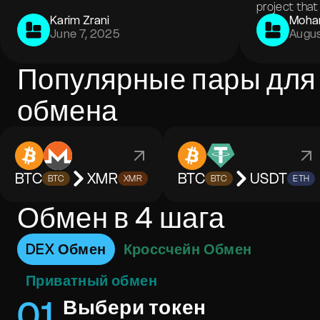
project that 
Karim Zrani
Moha
June 7, 2025
Augus
Популярные пары для
обмена
BTC
XMR
BTC
USDT
BTC
XMR
BTC
ETH
Обмен в 4 шага
DEX Обмен
Кроссчейн Обмен
Приватный обмен
0
1
Выбери токен