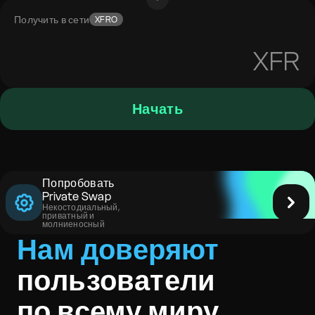
Получить в сети
XFRO
XFR
Начать
Попробовать
Private Swap
Некостодиальный,
приватный и
молниеносный
Нам доверяют
пользователи
по всему миру