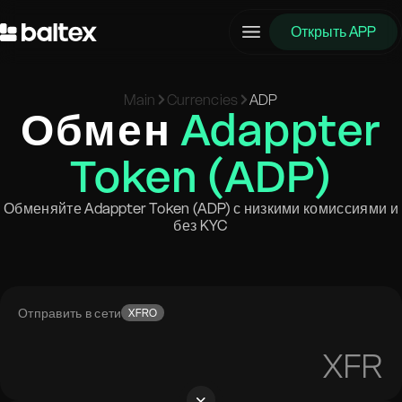
Открыть APP
Main
Currencies
ADP
Обмен
Adappter
Token (ADP)
Обменяйте Adappter Token (ADP) с низкими комиссиями и
без KYC
Отправить в сети
XFRO
XFR