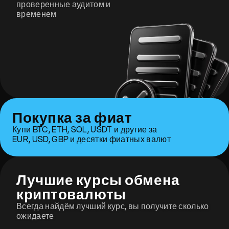
проверенные аудитом и
временем
Покупка за фиат
Купи BTC, ETH, SOL, USDT и другие за
EUR, USD, GBP и десятки фиатных валют
Лучшие курсы обмена
криптовалюты
Всегда найдём лучший курс, вы получите сколько
ожидаете