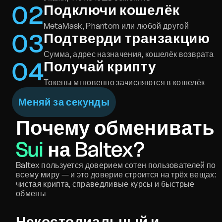
0
2
Подключи кошелёк
MetaMask, Phantom или любой другой
0
3
Подтверди транзакцию
Сумма, адрес назначения, кошелёк возврата
0
4
Получай крипту
Токены мгновенно зачисляются в кошелёк
Меняй за секунды
Почему обменивать
Sui
на Baltex?
Baltex пользуется доверием сотен пользователей по
всему миру — и это доверие строится на трёх вещах:
чистая крипта, справедливые курсы и быстрые
обмены
Некостодиальный и