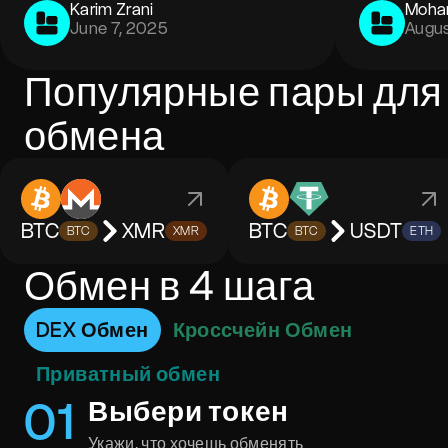
Karim Zrani
Moha
June 7, 2025
Augus
Популярные пары для
обмена
BTC
XMR
BTC
USDT
BTC
XMR
BTC
ETH
Обмен в 4 шага
DEX Обмен
Кроссчейн Обмен
Приватный обмен
0
1
Выбери токен
Укажи, что хочешь обменять