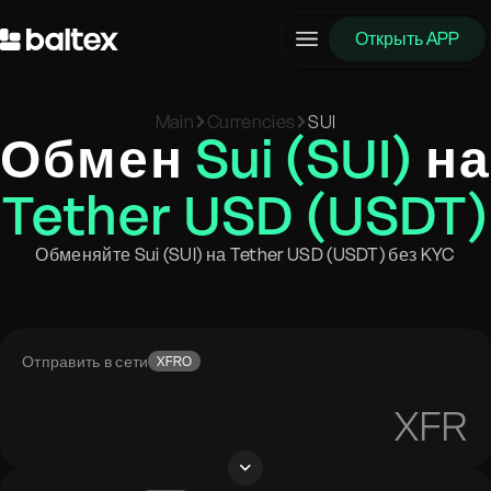
Открыть APP
Main
Currencies
SUI
Обмен
Sui (SUI)
на
Tether USD (USDT)
Обменяйте Sui (SUI) на Tether USD (USDT) без KYC
Отправить в сети
XFRO
XFR