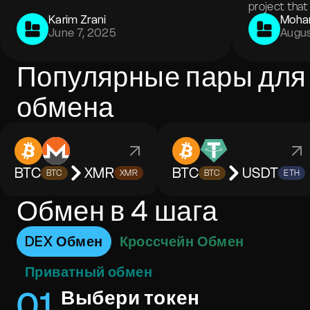
project that 
Karim Zrani
Moha
June 7, 2025
Augus
Популярные пары для
обмена
BTC
XMR
BTC
USDT
BTC
XMR
BTC
ETH
Обмен в 4 шага
DEX Обмен
Кроссчейн Обмен
Приватный обмен
0
1
Выбери токен