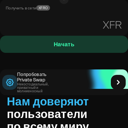
Получить в сети
XFRO
XFR
Начать
Попробовать
Private Swap
Некостодиальный,
приватный и
молниеносный
Нам доверяют
пользователи
по всему миру