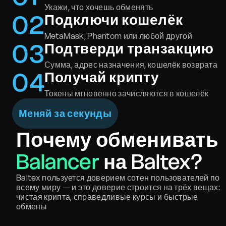
Укажи, что хочешь обменять
0
2
Подключи кошелёк
MetaMask, Phantom или любой другой
0
3
Подтверди транзакцию
Сумма, адрес назначения, кошелёк возврата
0
4
Получай крипту
Токены мгновенно зачисляются в кошелёк
Меняй за секунды
Почему обменивать
Balancer
на Baltex?
Baltex пользуется доверием сотен пользователей по
всему миру — и это доверие строится на трёх вещах:
чистая крипта, справедливые курсы и быстрые
обмены