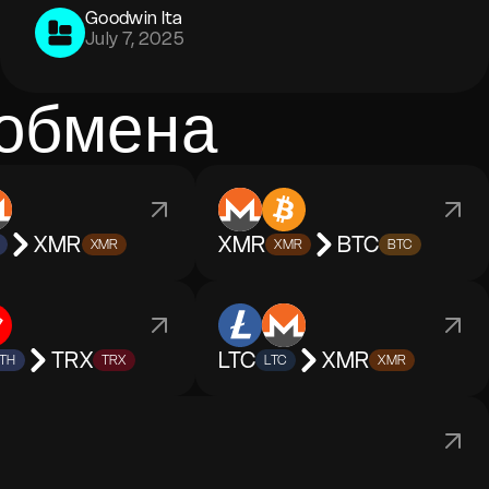
Goodwin Ita
July 7, 2025
 обмена
XMR
XMR
BTC
XMR
XMR
BTC
TRX
LTC
XMR
TH
TRX
LTC
XMR