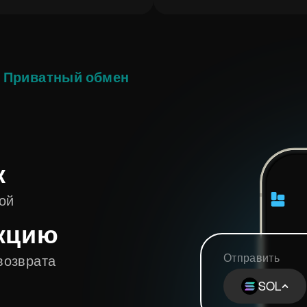
Приватный обмен
к
ой
кцию
Отправить
возврата
SOL