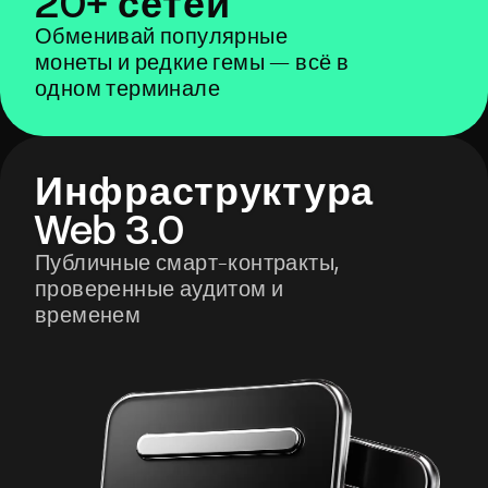
20+ сетей
Обменивай популярные
монеты и редкие гемы — всё в
одном терминале
Инфраструктура
Web 3.0
Публичные смарт-контракты,
проверенные аудитом и
временем