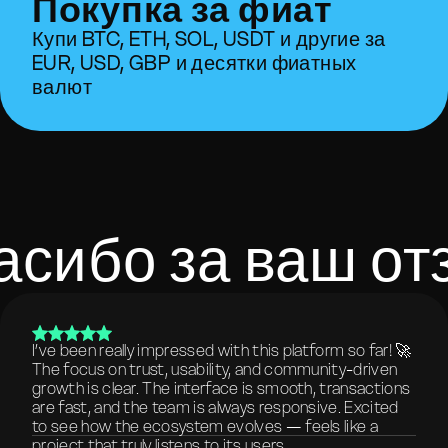
Покупка за фиат
Купи BTC, ETH, SOL, USDT и другие за
EUR, USD, GBP и десятки фиатных
валют
асибо за ваш от
I’ve been really impressed with this platform so far! 🚀
The focus on trust, usability, and community-driven
growth is clear. The interface is smooth, transactions
are fast, and the team is always responsive. Excited
to see how the ecosystem evolves — feels like a
project that truly listens to its users.