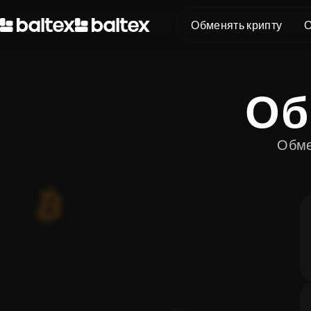
Обменять крипту
О
BTC в XMR
О
BTC в USDT
USDT в XMR
ETH в XMR
Обме
ETH в BTC
XMR в BTC
BTC в ETH
SOL в BTC
USDT в BTC