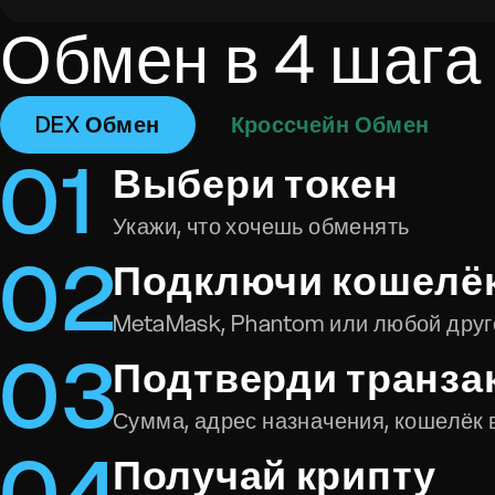
Обмен в 4 шага
DEX Обмен
Кроссчейн Обмен
0
1
Выбери токен
Укажи, что хочешь обменять
0
2
Подключи кошелё
MetaMask, Phantom или любой друг
0
3
Подтверди транза
Сумма, адрес назначения, кошелёк 
0
4
Получай крипту