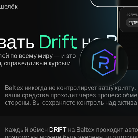
ошелёк
Получ
TR
вать
Drift
на Bal
лей по всему миру — и это
а, справедливые курсы и
Baltex никогда не контролирует вашу крипту
ваши средства проходят через процесс обме
стороны. Вы сохраняете контроль над актива
Каждый обмен
DRIFT
на Baltex проходит ав
поэтому вы можете быть уверены, что получ