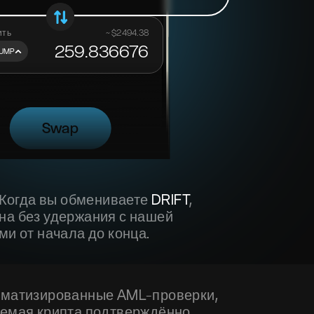
ить
~ $
2494.38
259.836676
UMP
tex?
Swap
. Когда вы обмениваете
DRIFT
,
на без удержания с нашей
ми от начала до конца.
томатизированные AML-проверки,
аемая крипта подтверждённо