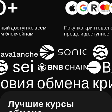
0+
ный доступ ко всем
Покупка криптовал
м блокчейнам
проще и доступнее
овия обмена к
Лучшие курсы