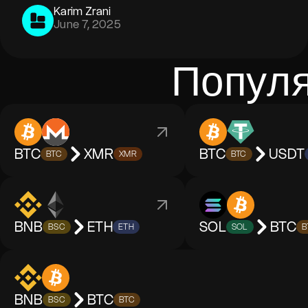
Karim Zrani
June 7, 2025
Популя
BTC
XMR
BTC
USDT
BTC
XMR
BTC
BNB
ETH
SOL
BTC
BSC
ETH
SOL
B
BNB
BTC
BSC
BTC