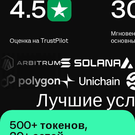
4.5
3
Мгновен
Оценка на TrustPilot
основны
Лучшие усл
500+ токенов,