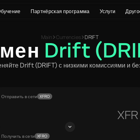
бучение
Партнёрская программа
Услуги
Друго
О нас
Crypto Loans
Поддержка
Main
Currencies
DRIFT
KYC/AML
Bitcoin (BTC)
Статус обмена
бмен
Drift (DR
Пользовательское соглашение
Ethereum (ETH)
Глоссарий
Политика конфиденциальности
Monero (XMR)
FAQ
няйте Drift (DRIFT) с низкими комиссиями и бе
Заявление о рисках
Связаться с нами
Центр помощи
Отправить в сети
XFRO
XFR
Получить в сети
XFRO