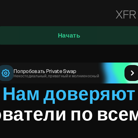
XFR
Начать
Попробовать Private Swap
Некостодиальный, приватный и молниеносный
Нам доверяют
ватели по все