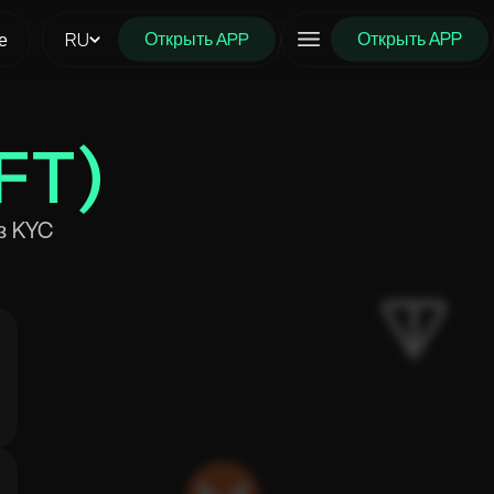
Открыть APP
е
RU
Открыть APP
IFT)
з KYC