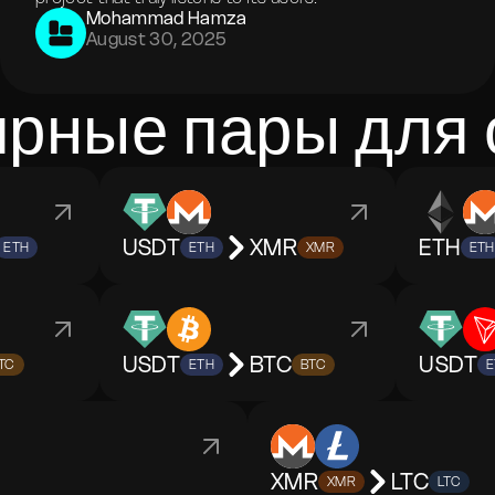
Mohammad Hamza
August 30, 2025
рные пары для
USDT
XMR
ETH
ETH
ETH
XMR
ETH
USDT
BTC
USDT
TC
ETH
BTC
E
XMR
LTC
XMR
LTC